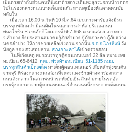
เป็นตายเท่ากันส่วนคนที่นั่งมาด้วยกระเด็นทะลุกระจกหน้ารถตก
ไปในร่องกลางถนนบาดเจ็บเช่นกัน สาเหตุเบื้องต้นคาดคนขับ
หลับใน
เมื่อเวลา 16.00 น.วันที่ 10 มี.ค.64 สภ.เกาะคารับแจ้งมีรถ
บรรทุกพลิกคว่ำ มีคนติดในรถอาการสาหัส บริเวณถนน
พหลโยธิน ช่วงหลักกิโลเมตรที่ 667-668 ต.นาแส่ง อ.เกาะคา
จ.ลำปาง จึงประสานสมาคมกู้ภัยลำปาง กู้ภัยเกาะคา กู้ภัยสว่าง
นครลำปาง ให้การช่วยเหลือเร่งด่วน จากนั้น
ร.ต.อ.ไกรสิงห์
วัง
นัยกูล รอง สว.สอบสวน
สภ.เกาะคาได้
เข้าตรวจสอบ
ในที่เกิดเหตุ พบรถบรรทุกตู้คอนเทนเนอร์ 22 ล้อ หมายเลข
ทะเบียน 65-6412
กทม. พ่วงท้ายทะเบียน 51-1185 กมม.
บรรทุกสินค้าเบ็ดเตล็ด
มาเต็มตู้คอนเทนเนอร์ เสียหลักพุ่งชนต้น
จามจุรี ที่ร่องกลางถนนก่อนที่จะตะแคงซ้ายค้างคาร่องกลาง
ถนนดังกล่าว ในสภาพหน้ารถพังยับเยิน สินค้าภายในรถอัด
กระทุ้งออกมาจากตู้คอนเทนเนอร์จำนวนหนึ่งกระจายเต็มถนน