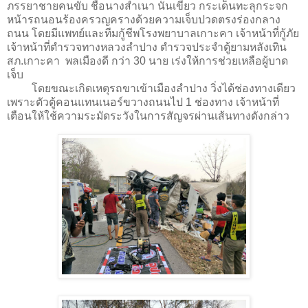
ภรรยาชายคนขับ ชื่อนางสำเนา นันเขียว กระเด็นทะลุกระจก
หน้ารถนอนร้องครวญครางด้วยความเจ็บปวดตรงร่องกลาง
ถนน โดยมีแพทย์และทีมกู้ชีพโรงพยาบาลเกาะคา เจ้าหน้าที่กู้ภัย
เจ้าหน้าที่ตำรวจทางหลวงลำปาง ตำรวจประจำตู้ยามหลังเทิน
สภ.เกาะคา พลเมืองดี กว่า 30 นาย เร่งให้การช่วยเหลือผู้บาด
เจ็บ
โดยขณะเกิดเหตุรถขาเข้าเมืองลำปาง วิ่งได้ช่องทางเดียว
เพราะตัวตู้คอนแทนเนอร์ขวางถนนไป 1 ช่องทาง เจ้าหน้าที่
เตือนให้ใช้ความระมัดระวังในการสัญจรผ่านเส้นทางดังกล่าว