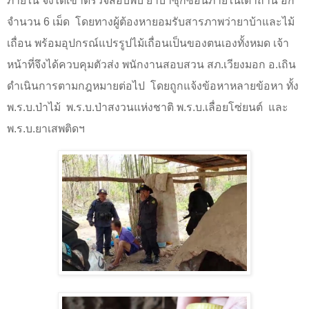
ภายใน จึงได้เข้าตรวจสอบพบ ยาบ้าซุกซ่อนภายในเตาถ่าน อีก
จำนวน 6 เม็ด
โดยทางผู้ต้องหายอมรับสารภาพว่ายาบ้าและไม้
เถื่อน พร้อมอุปกรณ์แปรรูปไม้เถื่อนเป็นของตนเองทั้งหมด เจ้า
หน้าที่จึงได้ควบคุมตัวส่ง พนักงานสอบสวน สภ.เวียงมอก อ.เถิน
ดำเนินการตามกฎหมายต่อไป
โดยถูกแจ้งข้อหาหลายข้อหา ทั้ง
พ.ร.บ.ป่าไม้
พ.ร.บ.ป่าสงวนแห่งชาติ พ.ร.บ.เลื่อยโซ่ยนต์
และ
พ.ร.บ.ยาเสพติดฯ