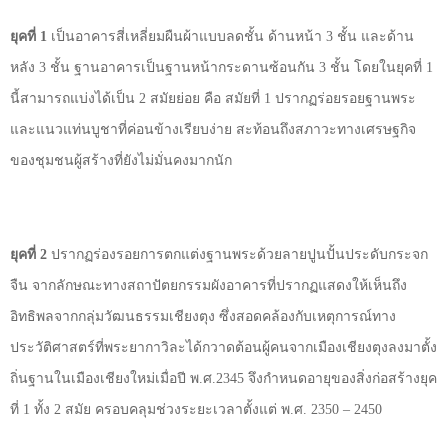
ยุคที่ 1
เป็นอาคารสี่เหลี่ยมผืนผ้าแบบลดชั้น ด้านหน้า 3 ชั้น และด้าน
หลัง 3 ชั้น ฐานอาคารเป็นฐานหน้ากระดานซ้อนกัน 3 ชั้น โดยในยุคที่ 1
นี้สามารถแบ่งได้เป็น 2 สมัยย่อย คือ สมัยที่ 1 ปรากฏร่อยรอยฐานพระ
และแนวแท่นบูชาที่ค่อนข้างเรียบง่าย สะท้อนถึงสภาวะทางเศรษฐกิจ
ของชุมชนผู้สร้างที่ยังไม่มั่นคงมากนัก
ยุคที่ 2
ปรากฏร่องรอยการตกแต่งฐานพระด้วยลายปูนปั้นประดับกระจก
จืน จากลักษณะทางสถาปัตยกรรมผังอาคารที่ปรากฏแสดงให้เห็นถึง
อิทธิพลจากกลุ่มวัฒนธรรมเชียงตุง ซึ่งสอดคล้องกับเหตุการณ์ทาง
ประวัติศาสตร์ที่พระยากาวิละได้กวาดต้อนผู้คนจากเมืองเชียงตุงลงมาตั้ง
ถิ่นฐานในเมืองเชียงใหม่เมื่อปี พ.ศ.2345 จึงกำหนดอายุของสิ่งก่อสร้างยุค
ที่ 1 ทั้ง 2 สมัย ครอบคลุมช่วงระยะเวลาตั้งแต่ พ.ศ. 2350
–
2450