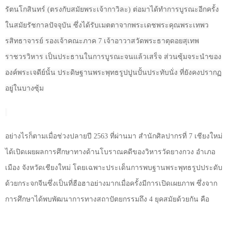
รัตนโกสินทร์ (ตรงกับสมัยพระเจ้ากาวิละ) ต่อมาได้ทำการบูรณะอีกครั้ง
ในสมัยรัชกาลปัจจุบัน ซึ่งได้รับเมตตาจากพระเดชพระคุณพระเทพว
รสิทธาจารย์ รองเจ้าคณะภาค
7
เจ้าอาวาสวัดพระธาตุดอยสุเทพ
ราชวรวิหาร เป็นประธานในการบูรณะจนแล้วเสร็จ
ส่วนซุ้มจระนำของ
องค์พระเจดีย์นั้น ประดิษฐานพระพุทธรูปปูนปั้นประทับนั่ง ที่ยังคงปรากฏ
อยู่ในบางซุ้ม
อย่างไรก็ตามเมื่อช่วงปลายปี
2563
ที่ผ่านมา สำนักศิลปากรที่ 7 เชียงใหม่
ได้เปิดเผยผลการศึกษาทางด้านโบราณคดีของวิหารวัดยางกวง อำเภอ
เมือง จังหวัดเชียงใหม่ โดยเฉพาะประเด็นการพบฐานพระพุทธรูปประดับ
ด้วยกระจกจีนซึ่งเป็นที่ฮือฮาอย่างมากเมื่อครั้งมีการเปิดเผยภาพ ซึ่งจาก
การศึกษาได้พบพัฒนาการทางสถาปัตยกรรมถึง 4 ยุคสมัยด้วยกัน คือ