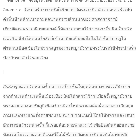
“วัดยางกวง”
ตั้งอยู่ในเขตกำแพงดิน ทางทิศใต้ของเมืองเชียงใหม่ มีชื่อ
อีกอย่างว่า
วัดน่างรั้ว บางครั้งก็เรียกว่า วัดหน่างรั้ว คำว่า หน่างรั้วเป็น
คำพิ้นบ้านล้านนาตามพจนานุกรรมล้านนาของ ศาสตราจารย์
เกียรติคุณ ดร. มณี พยอมยงค์ ให้ความหมายไว้ว่า หน่างรั้ว คือ รั้ว หรือ
แนวกัน ที่ทำให้คนหรือสัตว์เข้ามาติดแล้วออกไปไม่ได้ ซึ่งปรากฏใน
ตำนานเมืองเชียงใหม่ว่า พญามังรายพญามังรายทรงโปรดให้ทำหน่างรั้ว
ป้องกันข้าศึกไว้รอบเวียง
สันนิษฐานว่า วัดหน่างรั้ว น่าจะสร้างขึ้นในยุคต้นของราชวงศ์มังราย
จากตำนานตำนานพื้นเมืองเชียงใหม่ได้กล่าวไว้ว่า เมื่อครั้งพญามังราย
ทรงออกแสวงหาชัยภูมิเพื่อสร้างเมืองใหม่ พระองค์เสด็จออกจากเวียงกุม
กาม และทรงแวะตั้งค่ายพักแรม ณ บริเวณแห่งนี้ โดยให้ทหารและเสนา
อำมาตย์สร้างหน่างรั้ว กั้นรอบล้อมค่ายพักแรมไว้ เพื่อป้องกันภัยอันตราย
ทั้งมวล ในเวลาต่อมาที่แห่งนี้จึงได้ชื่อว่า วัดหน่างรั้ว แต่ยังไม่พบหลัก