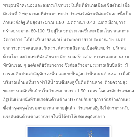
พายุฝนฟ้าคะนองและลมกระโชกแรงในพื้นที่อำเภอเมืองเชียงใหม่ เมื่อ
คืนวันที่ 2
พฤษภาคมที่ผ่านมา พบว่า กำแพงวัดด้านทิศตะวันออกซึ่งเป็น
กำแพงก่ออิฐเดิมสูงประมาณ 1.50
เมตร หนา 0.40
เมตร มีอายุการ
สร้างประมาณ 80-100
ปี อยู่ในเขตประกาศขึ้นทะเบียนโบราณสถาน
วัดยางกวง
ได้พังเสียหายลงมาเป็นระยะทางยาวประมาณ 15
เมตร
จากการตรวจสอบและวิเคราะห์ความเสียหายเบื้องต้นพบว่า
บริเวณ
ด้านในของกำแพงที่พังเสียหาย มีการก่อสร้างศาลาบาตรและลานประ
ทักษิณรอบ ๆ องค์เจดีย์วัดยางกวง
ซึ่งก่อสร้างมาประมาณสิบปีแล้ว
มี
การถมดินปนเศษอิฐหักรองพื้น และยกพื้นสูงกว่าพื้นถนนด้านนอก เมื่อมี
ปริมาณน้ำฝนที่มาก ทำให้น้ำฝนซึมลงสู่ชั้นดินด้านล่าง
ด้วยความสูง
ของการถมดินพื้นด้านในกำแพงมากกว่า 1.50
เมตร โดยอาศัยกำแพงก่อ
อิฐเดิมเป็นผนังที่รับแรงดันด้านข้าง ประกอบกับอายุการก่อสร้างกำแพง
ซึ่งชำรุดทรุดโทรมตามกาลเวลาอยู่แล้ว
กำแพงก่ออิฐจึงไม่สามารถรับ
แรงดันดินด้านข้างจากภายในนี้ได้ทำให้เกิดเหตุดังกล่าว