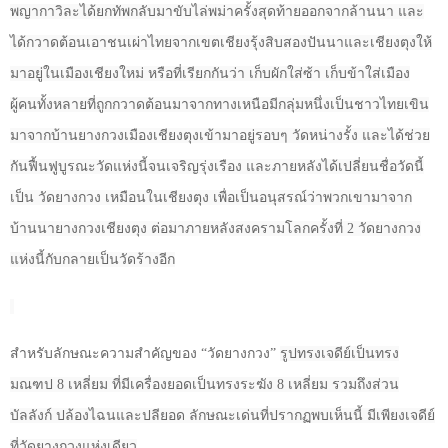
พญากาวิละได้ยกทัพกลับมาขับไล่พม่าครั้งสุดท้ายออกจากล้านนา และ
ได้กวาดต้อนเอาชนเผ่าไทยจากเขตเชียงรุ้งสิบสองปันนาและเชียงตุงให้
มาอยู่ในเมืองเชียงใหม่ หรือที่เรียกกันว่า เก็บผักใส่ซ้า เก็บข้าใส่เมือง
ผู้คนทั้งหลายที่ถูกกวาดต้อนมาจากทางเหนือมีกลุ่มหนึ่งเป็นชาวไทยเขิน
มาจากบ้านยางกวงเมืองเชียงตุงเข้ามาอยู่รอบๆ วัดหน่างรั้ง และได้ช่วย
กันฟื้นฟูบูรณะวัดแห่งนี้จนเจริญรุ่งเรือง และภายหลังได้เปลี่ยนชื่อวัดนี้
เป็น วัดยางกวง เหมือนในเชียงตุง เพื่อเป็นอนุสรณ์ว่าพวกเขามาจาก
บ้านนายางกวงเชียงตุง ต่อมาภายหลังสงครามโลกครั้งที่
2
วัดยางกวง
แห่งนี้กับกลายเป็นวัดร้างอีก
สำหรับลักษณะความสำคัญของ “วัดยางกวง”
รูปทรงเจดีย์เป็นทรง
มณฑป
8
เหลี่ยม ที่มีเครื่องยอดเป็นทรงระฆัง
8
เหลี่ยม รวมถึงส่วน
บัลลังก์ ปล้องไฉนและปลียอด
ลักษณะเด่นที่ปรากฏพบเห็นนี้ มีเพียงเจดีย์
ที่วัดยางกวงแห่งเดียว