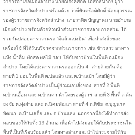
ว่าการอำเภอเมืองลำปาง นายณรงค์ศักดิ์ โอสถธนากร ผู้ว่า
ราชการจังหวัดลำปาง พร้อมด้วย ว่าที่พันตรีอดิศักดิ์ น้อยสุวรรณ
รองผู้ว่าราชการจังหวัดลำปาง
นายวาทิต ปัญญาคม นายอำเภอ
เมืองลำปาง พร้อมด้วยหัวหน้าส่วนราชการหลายภาคส่วน
ได้
ร่วมกันปล่อยคาราวานรถ “มีแล้วแบ่งปัน” เพื่อนำส่งสิ่งของ
เครื่องใช้ ที่ได้รับบริจาคจากส่วนราชการ เช่น ข้าวสาร อาหาร
แห้ง น้ำดื่ม
ผักสด ผลไม้ ฯลฯ
ให้กับชาวบ้านในพื้นที่ อ.เมือง
ลำปาง
โดยได้แบ่งคาราวานรถออกเป็น
4
สายด้วยกัน คือ
สายที่
1
มอบในพื้นที่ ต.บ่อแฮ้ว และต.บ้านเป้า โดยมีผู้ว่า
ราชการจังหวัดลำปาง เป็นผู้ร่วมมอบสิ่งของ
สายที่
2
พื้นที่
ต.บ้านเอื้อม และ ต.บ้านค่า นำโดยรองผู้ว่าฯ
สายที่
3
พื้นที่ ต.ต้น
ธงชัย ต.ทุ่งฝาย และ ต.นิคมพัฒนา สายที่
4
ต.พิชัย
ต.บุญนาค
พัฒนา
ต.บ้านเสด็จ และ ต.บ้านแลง
นอกจากนี้ยังได้ทำการส่ง
มอบของให้กับทั้ง
13
อำเภอ เพื่อนำไปส่งมอบให้กับประชาชนใน
พื้นที่เป็นที่เรียบร้อยแล้ว โดยทางอำเภอจะนำไปกระจายให้กับ