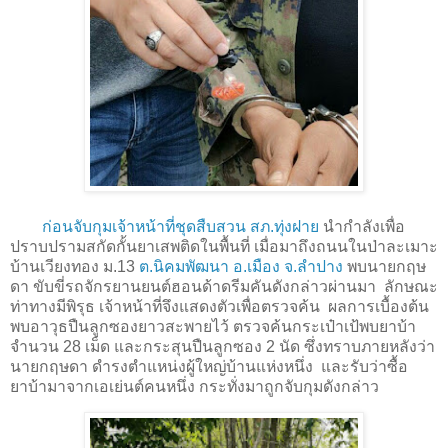
ก่อนจับกุมเจ้าหน้าที่ชุดสืบสวน สภ.ทุ่งฝาย
นำกำลังเพื่อ
ปราบปรามสกัดกั้นยาเสพติดในพื้นที่ เมื่อมาถึงถนนในป่าละเมาะ
บ้านเวียงทอง ม.13
ต.นิคมพัฒนา
อ.เมือง
จ.ลำปาง
พบนายกฤษ
ดา ขับขี่รถจักรยานยนต์ฮอนด้าดรีมคันดังกล่าวผ่านมา ลักษณะ
ท่าทางมีพิรุธ เจ้าหน้าที่จึงแสดงตัวเพื่อตรวจค้น ผลการเบื้องต้น
พบอาวุธปืนลูกซองยาวสะพายไว้ ตรวจค้นกระเป๋าเป้พบยาบ้า
จำนวน 28 เม็ด และกระสุนปืนลูกซอง 2 นัด ซึ่งทราบภายหลังว่า
นายกฤษดา ดำรงตำแหน่งผู้ใหญ่บ้านแห่งหนึ่ง และรับว่าซื้อ
ยาบ้ามาจากเอเย่นต์คนหนึ่ง กระทั่งมาถูกจับกุมดังกล่าว