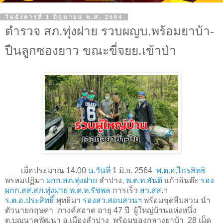
วันอังคารที่ 1 มิถุนายน พ.ศ. 2564
ตำรวจ สภ.ทุ่งฝาย รวบผญบ.พร้อมยาบ้า-
ปืนลูกซองยาว ขณะขี่จยย.เข้าป่า
เมื่อประมาณ 14.00
น.วันที่
1 มิ.ย. 2564
พ.ต.อ.ไกรสิทธิ
พรหมปฏิมา
ผกก.สภ.ทุ่งฝาย
ลำปาง,
พ.ต.ท.สันติ
แก้วอินต๊ะ
รอง
ผกก.สส.สภ.ทุ่งฝาย
พ.ต.ท.รัชพล
การเร็ว
สว.สส
.ฯ
ร.ต.อ.ประสิทธิ์
พุทธิมา
รองสว.สอบสวนฯ
พร้อมชุดสืบสวน นำ
ตัวนายกฤษดา ภางค์สอาด อายุ 47 ปี ผู้ใหญ่บ้านแห่งหนึ่ง
ต.บุญนาคพัฒนา อ.เมืองลำปาง พร้อมของกลางยาบ้า 28 เม็ด