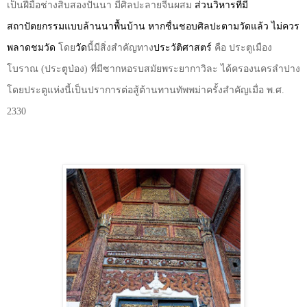
เป็นฝีมือช่างสิบสองปันนา มีศิลปะลายจีนผสม
ส่วนวิหารที่มี
สถาปัตยกรรมแบบล้านนาพื้นบ้าน หากชื่นชอบศิลปะตามวัดแล้ว ไม่ควร
พลาดชมวัด
โดย
วัด
นี้มีสิ่งสำคัญทาง
ประวัติศาสตร์
คือ ประตูเมือง
โบราณ (ประตูป่อง) ที่มีซากหอรบสมัยพระยากาวิละ ได้ครองนครลำปาง
โดยประตูแห่งนี้เป็นปราการต่อสู้ต้านทานทัพพม่าครั้งสำคัญเมื่อ พ.ศ.
2330