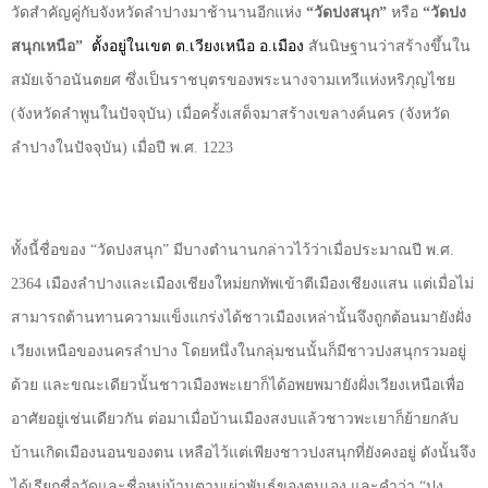
วัดสำคัญคู่กับจังหวัดลำปางมาช้านานอีกแห่ง
“วัดปงสนุก”
หรือ
“วัดปง
สนุกเหนือ”
ตั้งอยู่ในเขต ต.เวียงเหนือ อ.เมือง
สันนิษฐานว่าสร้างขึ้นใน
สมัยเจ้าอนันตยศ ซึ่งเป็นราชบุตรของพระนางจามเทวีแห่งหริภุญไชย
(จังหวัดลำพูนในปัจจุบัน) เมื่อครั้งเสด็จมาสร้างเขลางค์นคร (จังหวัด
ลำปางในปัจจุบัน) เมื่อปี พ.ศ.
1223
ทั้งนี้ชื่อของ “วัดปงสนุก” มีบางตำนานกล่าวไว้ว่าเมื่อประมาณปี พ.ศ.
2364
เมืองลำปางและเมืองเชียงใหม่ยกทัพเข้าตีเมืองเชียงแสน แต่เมื่อไม่
สามารถต้านทานความแข็งแกร่งได้ชาวเมืองเหล่านั้นจึงถูกต้อนมายังฝั่ง
เวียงเหนือของนครลำปาง โดยหนึ่งในกลุ่มชนนั้นก็มีชาวปงสนุกรวมอยู่
ด้วย และขณะเดียวนั้นชาวเมืองพะเยาก็ได้อพยพมายังฝั่งเวียงเหนือเพื่อ
อาศัยอยู่เช่นเดียวกัน ต่อมาเมื่อบ้านเมืองสงบแล้วชาวพะเยาก็ย้ายกลับ
บ้านเกิดเมืองนอนของตน เหลือไว้แต่เพียงชาวปงสนุกที่ยังคงอยู่ ดังนั้นจึง
ได้เรียกชื่อวัดและชื่อหมู่บ้านตามเผ่าพันธุ์ของตนเอง และคำว่า “ปง