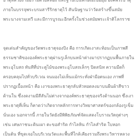
ธาตุที่สวยงามอร่ามด้วยสีทอง และฐานเป็นลักษณะย่อมุม องค์พระธาตุ
ภายในบรรจุพระบรมสารีริกธาตุไว้
สันนิษฐานว่าวัดสร้างขึ้นสมัย
พระนางจามเทวี และมีการบูรณะอีกครั้งในช่วงสมัยพระเจ้าติโลกราช
จุดเด่นสำคัญของวัดพระธาตุจองปิง คือ การเกิดเงาสะท้อนเป็นภาพสี
ธรรมชาติขององค์พระธาตุผ่านรูเล็กบนหน้าต่างมาปรากฏบนพื้นภายใน
พระอุโบสถ ทันทีที่ประตูไม้ของพระอุโบสถเล็กๆ ปิดสนิท ความมืดก็
ครอบคลุมไปทั่วบริเวณ จนมองไม่เห็นแม้กระทั่งฝ่ามือตนเอง ภาพที่
ปรากฏเบื้องหน้า คือ เงาของพระธาตุกลับหัวทอดลงมาบนผืนผ้าสีขาว
ด้านใน ซึ่งงดงามมีสีสันไม่ต่างจากองค์พระธาตุของจริงด้านนอก ซึ่งเงา
พระธาตุที่เห็น ก็คาดว่าเกิดจากหลักการทางวิทยาศาสตร์ของกล้องรูเข็ม
นั่นเอง
นอกจากนี้ ภายในวัดยังมีพิพิธภัณฑ์จัดแสดงโบราณวัตถุต่างๆ
เช่น เศษภาชนะดินเผา ตะขอสำริด กำไลหิน กำไลสำริด ใบหอก
เป็นต้น ที่ขุดเจอในบริเวณวัดและพื้นที่ใกล้เคียงรวมถึงพระวิหารหลวง