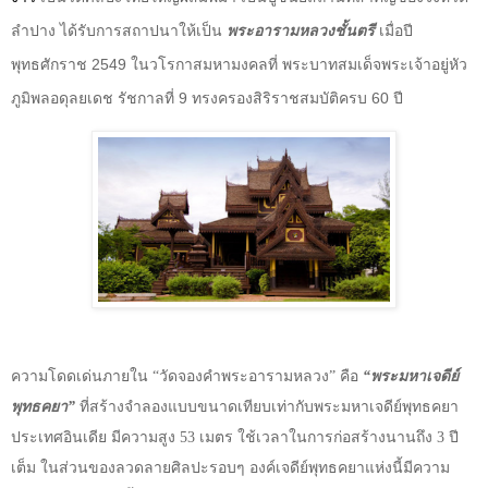
ลำปาง ได้รับการสถาปนาให้เป็น
พระอารามหลวงชั้นตรี
เมื่อปี
พุทธศักราช
2549
ในวโรกาสมหามงคลที่ พระบาทสมเด็จพระเจ้าอยู่หัว
ภูมิพลอดุลยเดช รัชกาลที่
9
ทรงครองสิริราชสมบัติครบ
60
ปี
ความโดดเด่นภายใน “วัดจองคำพระอารามหลวง” คือ
“พระมหาเจดีย์
พุทธคยา”
ที่สร้างจำลองแบบขนาดเทียบเท่ากับพระมหาเจดีย์พุทธคยา
ประเทศอินเดีย
มีความสูง
53
เมตร ใช้เวลาในการก่อสร้างนานถึง
3
ปี
เต็ม ในส่วนของลวดลายศิลปะรอบๆ องค์เจดีย์พุทธคยาแห่งนี้มีความ