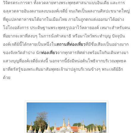
วิจิตรตระการตา ทั้งลวดลายทางพระพุทธศาสนาแบบอินเดีย และการ
ฉลุลวดลายอันงดงามลงบนองค์เจดีย์ จนเกิดเป็นผลงานศิลปะขนาดใหญ่
ที่ดูแปลกตาหาชมได้ยากในเมืองไทย ภายในถูกตกแต่งออกมาได้อย่าง
โอ่โถงอลังการ ประดิษฐานพระพุทธรูปเอาไว้หลายองค์ เหมาะสำหรับคน
ที่อยากจะหาที่สงบๆ ในการนั่งทำสมาธิ หรือมาไหว้พระทำบุญ
ปัจจุบัน
องค์เจดีย์นี้ได้กลายเป็นหนึ่งใน
สถานที่ท่องเที่ยว
ที่มีชื่อเสียงเป็นอย่างมาก
ของจังหวัดลำปาง นัก
ท่องเที่ยว
จากทุกสารทิศต่างพร้อมใจกันเดินทางมา
แสวงบุญที่องค์เจดีย์แห่งนี้
นอกจากนี้ยังมีหน่อต้นโพธิจากบริเวณพุทธค
ยาที่ตรัสรู้ของพระสัมมาสัมพุทธเจ้ามาปลูกบริเวณข้างๆ พระเจดีย์อีก
ด้วย