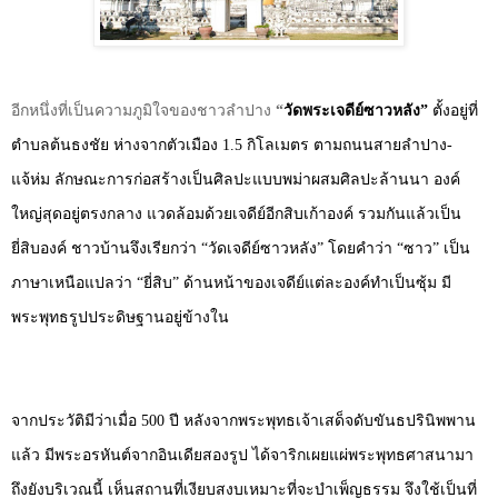
อีกหนึ่งที่เป็นความภูมิใจของชาวลำปาง
“
วัดพระเจดีย์ซาวหลัง”
ตั้งอยู่ที่
ตำบลต้นธงชัย ห่างจากตัวเมือง
1.5
กิโลเมตร ตามถนนสายลำปาง-
แจ้ห่ม ลักษณะการก่อสร้างเป็นศิลปะแบบพม่าผสมศิลปะล้านนา องค์
ใหญ่สุดอยู่ตรงกลาง แวดล้อมด้วยเจดีย์อีกสิบเก้าองค์ รวมกันแล้วเป็น
ยี่สิบองค์ ชาวบ้านจึงเรียกว่า “วัดเจดีย์ซาวหลัง” โดยคำว่า “ซาว” เป็น
ภาษาเหนือแปลว่า “ยี่สิบ” ด้านหน้าของเจดีย์แต่ละองค์ทำเป็นซุ้ม มี
พระพุทธรูปประดิษฐานอยู่ข้างใน
จากประวัติมีว่าเมื่อ
500
ปี หลังจากพระพุทธเจ้าเสด็จดับขันธปรินิพพาน
แล้ว มีพระอรหันต์จากอินเดียสองรูป ได้จาริกเผยแผ่พระพุทธศาสนามา
ถึงยังบริเวณนี้ เห็นสถานที่เงียบสงบเหมาะที่จะบำเพ็ญธรรม จึงใช้เป็นที่