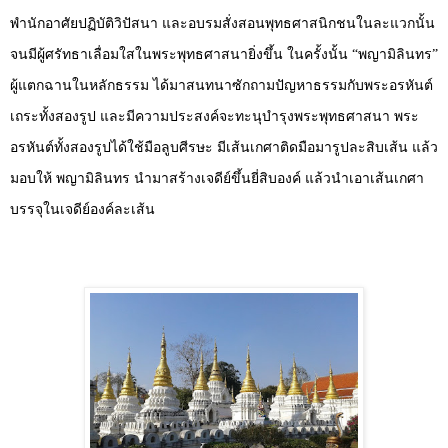
พำนักอาศัยปฏิบัติวิปัสนา และอบรมสั่งสอนพุทธศาสนิกชนในละแวกนั้น
จนมีผู้ศรัทธาเลื่อมใสในพระพุทธศาสนายิ่งขึ้น ในครั้งนั้น “พญามิลินทร”
ผู้แตกฉานในหลักธรรม ได้มาสนทนาซักถามปัญหาธรรมกับพระอรหันต์
เถระทั้งสองรูป และมีความประสงค์จะทะนุบำรุงพระพุทธศาสนา พระ
อรหันต์ทั้งสองรูปได้ใช้มือลูบศีรษะ มีเส้นเกศาติดมือมารูปละสิบเส้น แล้ว
มอบให้ พญามิลินทร นำมาสร้างเจดีย์ขึ้นยี่สิบองค์ แล้วนำเอาเส้นเกศา
บรรจุในเจดีย์องค์ละเส้น