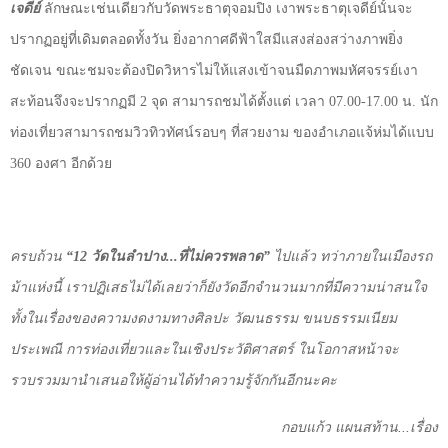
เจดีย์
ลักษณะเช่นเดียวกับวัดพระธาตุจอมปิง เงาพระธาตุเจดีย์นั้นจะ
ปรากฏอยู่ที่เดิมตลอดทั้งวัน ยิ่งอากาศดีฟ้าใสมีแสงส่องสว่างภาพยิ่ง
ชัดเจน ขณะชมจะต้องปิดวิหารไม่ให้แสงเข้าจนมืดภาพมหัศจรรย์เงา
สะท้อนจึงจะปรากฏมี
2
จุด สามารถชมได้ตั้งแต่ เวลา
07.00-17.00
น. นัก
ท่องเที่ยวสามารถชมวิวทิวทัศน์รอบๆ ที่สวยงาม ของอำเภอแจ้ห่มได้แบบ
360
องศา อีกด้วย
ครบถ้วน
“
12
วัดในลำปาง...ที่ไม่ควรพลาด”
ไปแล้ว ทว่าภายในเมืองรถ
ม้าแห่งนี้ เราปฏิเสธไม่ได้เลยว่าก็ยังวัดอีกจำนวนมากที่มีความน่าสนใจ
ทั้งในเรื่องของความงดงามทางศิลปะ วัฒนธรรม ขนบธรรมเนียม
ประเพณี การท่องเที่ยวและในเชิงประวัติศาสตร์ ในโอกาสหน้าจะ
รวบรวมมานำเสนอให้ผู้อ่านได้ทำความรู้จักกันอีกนะคะ
กอบแก้ว แผนสท้าน...เรื่อง