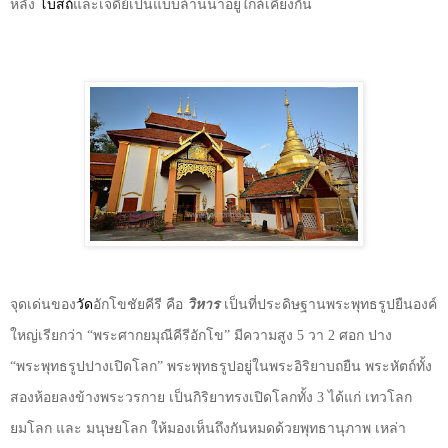
หลัง
โบสถ์
และเจดีย์เป็นแบบล้านนาอยู่ใกล้เคียงกัน
จุดเด่นของ
วัด
อักโขชัยคีรี คือ
วิหาร
เป็นที่ประดิษฐานพระพุทธรูปยืนองค์
ใหญ่เรียกว่า
“
พระศากยมุณีคีรีอักโข
”
มีความสูง
5
วา
2
ศอก ปาง
“
พระพุทธรูปปางเปิดโลก
”
พระพุทธรูปอยู่ในพระอิริยาบถยืน พระหัตถ์ทั้ง
สองห้อยลงข้างพระวรกาย เป็นกิริยาทรงเปิดโลกทั้ง
3
ได้แก่ เทวโลก
ยมโลก และ มนุษยโลก ให้มองเห็นถึงกันหมดด้วยพุทธานุภาพ เหล่า