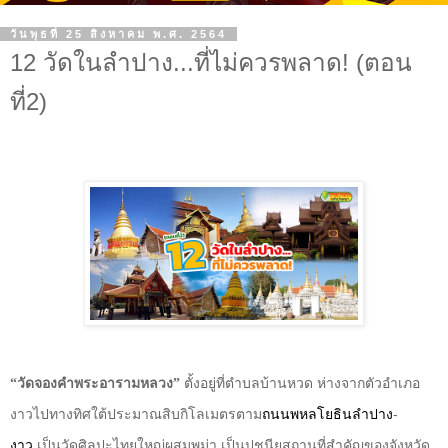
วันพุธที่ 25 สิงหาคม พ.ศ. 2564
12 วัดในลําปาง...ที่ไม่ควรพลาด! (ตอน
ที่2)
ตั้งอยู่ที่ตำบลบ้านหวด ห่างจากตัวอำเภอ
“วัดจองคําพระอารามหลวง”
งาวไปทางทิศใต้ประมาณสิบกิโลเมตรตาม
ถนนพหลโยธิน
ลำปาง
-
งาว
เป็นวัดศิลปะไทยใหญ่ผสมพม่า เป็นปูชนียสถานที่สำคัญของจังหวัด