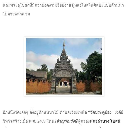
และพระอุโบสถที่มีความงดงามเรียบง่าย ผู้หลงใหลในศิลปะแบบล้านนา
ไม่ควรพลาดชม
อีกหนึ่งวัดเล็กๆ ตั้งอยู่ที่ถนนป่าไม้ ตำบลเวียงเหนือ
“วัดประตูป่อง”
เจดีย์
วิหารสร้างเมื่อ พ.ศ.
2409
โดย
เจ้าญาณรังษี
ผู้ครอง
นคร
ลำปาง
โบสถ์