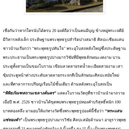
เชื่อกันว่าหากใครนับได้ครบ
20
องค์ถือว่าเป็นคนมีบุญ ข้างหมู่พระเจดีย์
มีวิหารหลังเล็ก ประดิษฐานพระพุทธรูปสำริดปางสมาธิ ศิลปะเชียงแสน
ชาวบ้านเรียกว่า “พระพุทธรูปทันใจ” พระอุโบสถหลังใหญ่ซึ่งประดิษฐาน
พระประธานเป็นพระพุทธรูปปางมารวิชัยที่มีพุทธลักษณะงดงาม บาน
ประตูทั้งสามเป็นของโบราณ เขียนลวดลายรดน้ำละเอียดสวยงาม เสา
ซุ้มประตูหน้าต่างประดับลวดลายกระจกสีเป็นลักษณะศิลปะสมัยใหม่
และที่ศาลาการเปรียญเรือนไม้ชั้นเดียว ด้านหลังพระอุโบสถเป็น
“พิพิธภัณฑสถานเขลางค์นคร”
แสดงโบราณวัตถุที่ชาวบ้านนำมาถวาย
เมื่อปี พ.ศ.
2526
ชาวบ้านได้ขุดพบพระพุทธรูปทองคำบริสุทธิ์หนัก
100
บาทสองสลึง มามอบให้แก่ทางวัดซึ่งพระพุทธรูปองค์นี้ชื่อว่า
“พระแสน
แซ่ทองคำ”
เป็นพระพุทธรูปปางมารวิชัย ศิลปะสมัยล้านนา อายุราวพุทธ
ศตวรรษที่
21
ขนาดหน้าตักกว้าง
9
นิ้วครึ่ง สูง
15
นิ้ว เป็นพระพุทธรูป