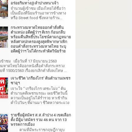
อร่อยริมทาง@ลำปางหนาเจ้า
จำนวนผู้เข้าชม เมืองไทยได้ชื่อว่า
เป็นเมืองที่นิยมร้านอาหารข้างทาง
หรือ Street food ซึ่งหลายร้าน...
กระทรวงมหาดไทยออกคำสั่งคืน
ตำแหน่ง อดีตผู้ว่าฯ ดิเรก ก้อนกลีบ
พร้อมคืนสิทธิ์ประโยชน์ตามกฎหมาย
หลังศาลปกครองสูงสุดพิพากษาเพิก
ถอนคำสั่งกระทรวงมหาดไทย ระบุ
อดีตผู้ว่าฯ ไม่ได้กระทำผิดวินัยร้าย
เข้าชม เมื่อวันที่ 17 มิถุนายน 2563
มหาดไทยได้ออกหนังสือคำสั่งกระทรวง
ี่ 1500/2563 เรื่องยกเลิกคำสั่งลงโทษ ...
เจาะชีวิต 'เกรียงไกร' ต้นตำนานเพชร
ซาอุฯ
เจาะใจ “ เกรียงไกร เตชะโม่ง ” ต้น
ตำนานคดีเพชรมรณะ เผยชีวิตวันนี้
ความเป็นอยู่ไม่ได้ร่ำรวย หาเช้ากิน
ค่ำไปวันๆ ที่ผ่านมา ชีวิตหวาดระแวง
รายชื่อผู้สมัคร ส.ส.ลำปาง 4 เขตเลือก
ตั้ง มีผู้มาสมัคร รวม 46 คน จาก 13
พรรคการเมือง
ตามที่มีพระราชกฤษฎีกายุบ