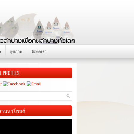
า
สุขภาพ
ติดต่อเรา
L PROFILES
ี ลานนาโพสต์