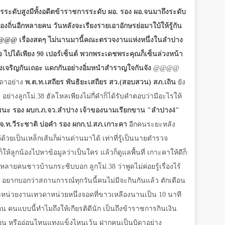
รระดับสูงมีทั้งอดีตข้าราชการระดับ ผอ. รอง ผอ.จนมาถึงระดับ
องถิ่นอีกหลายคน วันหลังจะเรียงรายเอาอักษรย่อมาใบ้ให้รู้กัน
@@@
เรื่องสดๆ ไม่นานมานี้คณะตรวจงานแห่งหนึ่งในลำปาง
ร็จ ไปได้เพียง 90 เปอร์เซ็นต์ พวกพระเดชพระคุณก็เซ็นล่วงหน้า
จงเจริญกันเถอะ แดกกันอย่างอิ่มหนำสำราญใจกันจัง
@@@@
ทวดาอย่าง
พ.ต.ท.เสถียร พันธิยะเสถียร สว.(สอบสวน) สภ.เถิน
ยัง
 อย่างลูกโม่.38 ฮัลโหลเพียงไม่กี่คำก็ได้รับคำตอบว่ามีอะไรให้
ัยชนะ รอง ผบก.ภ.จว.ลำปาง เจ้าของนามเรียกขาน "ลำปาง4"
จ.ท.วีระชาติ บ่อคำ รอง ผกก.ป.สภ.เกาะคา
อีกคนระยะหลัง
ด้วยเป็นเหล็กเส้นก็ผ่านด่านมาได้ เท่าที่รู้เป็นนายตำรวจ
ห้ลูกน้องไปหาข้อมูลว่าเป็นใคร แล้วก็ดูแลพื้นที่ เกาะคาให้ดีก็
ลายคนชาวบ้านกระซิบบอก ลูกโม่.38 ว่าพูดไม่ค่อยรู้เรื่องไร้
ยว อยากบอกว่าสถานการณ์ทุกวันนี้คนไม่มีจะกินกันแล้ว ตักเตือน
ราหน่วยงานเทวดาหน่วยหนึ่งจอดที่ขาวเหลืองนานเป็น 10 นาที
็น คนแบบนี้ทำไมถึงให้เกียรติดีนัก เป็นถึงข้าราชการกินเงิน
อน หรืออ่อนไหนแทงแข็งไหนเว้น ฝากคนเป็นบิดาอย่าง