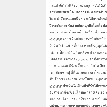
แต่แล้วก็ทำไม่ได้อย่างปากพูด พอได้ปุ๋ยด
อาชีพหมาล่าเนื้อ บอกว่าขยะพเนจรคืนช
ใด แต่กลับขนแบบนิ่มๆ รายได้จากส่วยจ่า
ถึงระดับล่าง รับส่วยกันสนุกมือโดยใช้บ่อ
ขนขยะพเนจรได้ภายในวันนี้วันนั้นเลย 
@@@@
อย่างเรื่องบ่อนการพนันก็เหมือ
จับมีหวังโดนย้ายทั้งยวง หากเป็นคู่หูดูโอ
เพราะเป็นนกรู้กัน วันหลังจะนำลายแทงสถ
เป็นความรู้รอบตัว
@@@@
อาชีพตำรวจ
บางคนอุณหภูมิร้อนตั้งแต่ยศ สิบโท สิบเอก
เอาเลือดจากปู ที่นี่ไม่ได้กล่าวหาใครแต่
ช้า จึงก่อเหตุอย่างสะดวกโยทินแต่ทุกวัน
@@@@
น่าเห็นใจเจ้าหน้าที่ป่าไม้หลา
รับส่วยหาที่ซุกซ่อนไม้ของกลางเสียเอง
ร
ของเถื่อนก็ยังมีเรื่อย ๆ ก็เพราะส่วยนี้แ
หน่วยงานราชการหลายหน่วยงานของจังหว