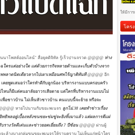
ให้มีการ
โครง
ลานนาโพสต์ออนไลน์" สื่อยุคดิจิทัล รู้เร็วปานจรวด
@@@@
ห่าง
แฉใครแต่อย่างใด แต่ด้วยภารกิจหลายด้านและเก็บตัวบ้างจาก
พพลาดนิดเดียวลากไปเผาเหมือนศพไร้ญาติทันที
@@@@
อีก
8 เคยพูดเสมอว่าใครทำดีกับลูกน้อง บริหารงานแบบครอบครัว
ปไหนก็มีแต่คนอาลัยอาวรเสียดาย แต่ใครที่บริหารงานแบบไม่
พื่อชาวบ้าน ไม่เห็นหัวชาวบ้าน คนแบบนี้จะย้าย หรือจะ
@@@@
หายไปนานกับขยะพเนจร
ลูกโม่.38 เคยทำข่าวเรื่อง
ิทธิพลอยู่เบื้องหลังขนขยะข่มขู่จะยิงทิ้งมาแล้ว แต่ผลการตีแผ่
รับรางวัลดีเด่นและข่าวยอดเยี่ยมถึง 7 ปีซ้อน
@@@@
ผ่านผู้
่าจะล้างบางกลุ่มขนขยะพเนจรให้ราบคราบ ไม่เห็นแก่หน้าใคร