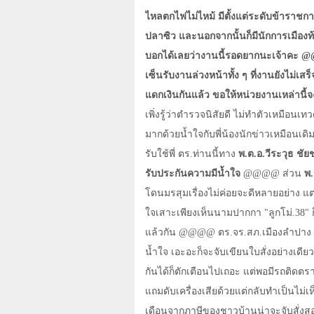
ไหลตกไฟไม่ไหม้ มีตั้งแต่ระดับข้าราชกา
ปลาซิว และนอกจากนั้นก็มีนักการเมืองท้
บอกได้เลยว่างานนี้รอดยากนะเจ้าคะ
@
เซ็นรับงานล่วงหน้าทั้ง ๆ ที่งานยังไม่เส
แดกเงินกันแล้ว ขอให้หน่วยงานเหล่านี้
เพิ่งรู้ว่าตำรวจนิสัยดี ไม่ทำตัวเหมือนเ
มากด้วยน้ำใจกับพี่น้องนักข่าวเหมือนเดิม
รับใช้พี่ ตร.ท่านนี้ทาง
พ.ต.อ.วีระวุธ ช
รับประกันความมีน้ำใจ
@@@@
ส่วน
พ.
โดนมรสุมเรื่องไม่ค่อยจะดีหลายอย่าง แต่
ใจเสาะเพียงเห็นนามปากกา "ลูกโม่.38" ก็ใ
แล้วกัน
@@@@
ตร.จร.สภ.เมืองลำปาง ห
น้ำใจ เอะอะก็จะจับเขียนใบสั่งอย่างเดี
กันได้ก็ตักเตือนไปเถอะ แต่พอมีรถติดต
แถมดับเครื่องเสียด้วยแต่กลับทำเป็นไม่เห
เดือนจากภาษีของชาวบ้านน่าจะจับสั่งส