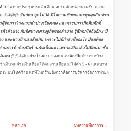
.ลำปาง
หากประชุมประจำเดือน อบรมสักหน่อยนะครับ ความ
จบ
@@@@
วันก่อน ลูกโม่.38 มีโอกาสเข้าพบและพูดคุยกับ ท่าน
รผู้จัดการโรงแรมลำปางเวียงทอง และกรรมการกิตติมศักดิ์
าลำปาง กับทิศทางเศรษฐกิจของลำปาง รู้สึกตกใจกับอีก 2 ปี
อง และชาวบ้านเหลือเกิน เพราะไม่มีกำลังซื้ออะไร มีแต่ต้อง
านการค้าต้องปิดร้านกันเป็นแถว เพราะเปิดแล้วไม่มีคนมาซื้อ
แน่นอน
@@@@
อย่างโรงแรมของตนเองต้องปิดบ้างหยุดบ้าง
องควักเงินทุนจ่ายเงินเดือนให้คนงานเดือนละไม่ต่ำ 5 - 6 แสนบาท
ด19 มันโหดร้าย แต่ที่โหดร้ายยิ่งกว่าคือการบริหารจัดการห่วยๆ
หน้าแรก
บทความที่เก่ากว่า →