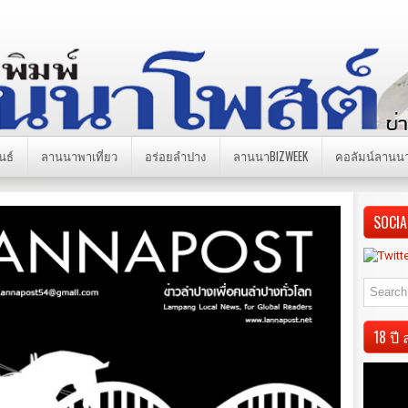
นธ์
ลานนาพาเที่ยว
อร่อยลำปาง
ลานนาBIZWEEK
คอลัมน์ลานน
SOCIA
18 ป