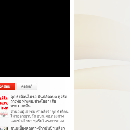
อดนิยม
คอลัมภ์
คุก 6 เดือนไม่รอ ฟันปลัดอบต.ทุจริต
วางท่อ พ่วงผอ.ช่างโยธา เสีย
หาย1.3หมื่น
จำนวนผู้เข้าชม ศาลสั่งจำคุก 6 เดือน
ไม่รออาญาปลัด อบต. ผอ.กองช่าง
และช่างโยธา ทุจริตโครงการก่อส...
ขนมเบื้องคุณตา-ข้าวมันป้าเหลียว