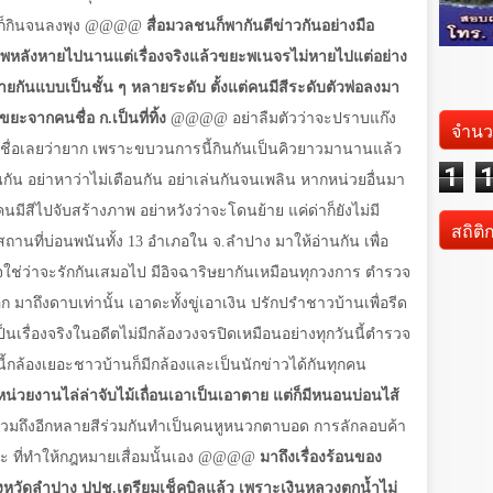
ีก็กินจนลงพุง
@@@@
สื่อมวลชนก็พากันตีข่าวกันอย่างมือ
ีพหลังหายไปนานแต่เรื่องจริงแล้วขยะพเนจรไม่หายไปแต่อย่าง
ยกันแบบเป็นชั้น ๆ หลายระดับ ตั้งแต่คนมีสีระดับตัวพ่อลงมา
ขยะจากคนชื่อ ก.เป็นที่ทิ้ง
@@@@
อย่าลืมตัวว่าจะปราบแก๊ง
จำนว
เชื่อเลยว่ายาก เพราะขบวนการนี้กินกันเป็นคิวยาวมานานแล้ว
1
นกัน อย่าหาว่าไม่เตือนกัน อย่าเล่นกันจนเพลิน หากหน่วยอื่นมา
้คนมีสีไปจับสร้างภาพ อย่าหวังว่าจะโดนย้าย แค่ด่าก็ยังไม่มี
สถิติ
านที่บ่อนพนันทั้ง 13 อำเภอใน จ.ลำปาง มาให้อ่านกัน เพื่อ
ใช่ว่าจะรักกันเสมอไป มีอิจฉาริษยากันเหมือนทุกวงการ ตำรวจ
 มาถึงดาบเท่านั้น เอาดะทั้งขู่เอาเงิน ปรักปรำชาวบ้านเพื่อรีด
เป็นเรื่องจริงในอดีตไม่มีกล้องวงจรปิดเหมือนอย่างทุกวันนี้ตำรวจ
นี้กล้องเยอะชาวบ้านก็มีกล้องและเป็นนักข่าวได้กันทุกคน
ยหน่วยงานไล่ล่าจับไม้เถื่อนเอาเป็นเอาตาย แต่ก็มีหนอนบ่อนไส้
วมถึงอีกหลายสีร่วมกันทำเป็นคนหูหนวกตาบอด การลักลอบค้า
หละ ที่ทำให้กฎหมายเสื่อมนั้นเอง
@@@@
มาถึงเรื่องร้อนของ
ัดลำปาง ปปช.เตรียมเช็คบิลแล้ว เพราะเงินหลวงตกน้ำไม่