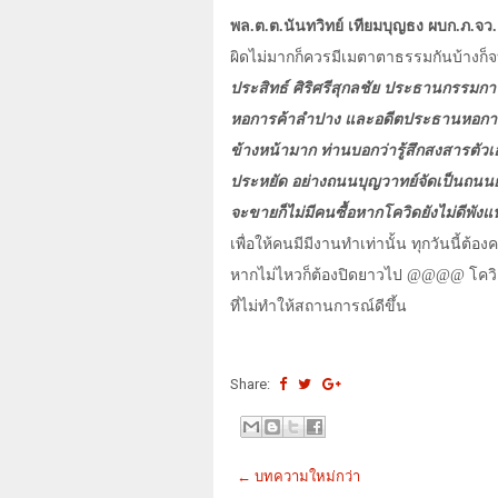
พล.ต.ต.นันทวิทย์ เทียมบุญธง ผบก.ภ.จว
ผิดไม่มากก็ควรมีเมตาตาธรรมกันบ้างก็
ประสิทธ์ ศิริศรีสุกลชัย ประธานกรรมกา
หอการค้าลำปาง และอดีตประธานหอการค้
ข้างหน้ามาก ท่านบอกว่ารู้สึกสงสารตัวเ
ประหยัด อย่างถนนบุญวาทย์จัดเป็นถนนย่
จะขายก็ไม่มีคนซื้อหากโควิดยังไม่ดีพัง
เพื่อให้คนมีมีงานทำเท่านั้น ทุกวันนี้ต้
หากไม่ไหวก็ต้องปิดยาวไป
@@@@
โควิ
ที่ไม่ทำให้สถานการณ์ดีขึ้น
Share:
← บทความใหม่กว่า