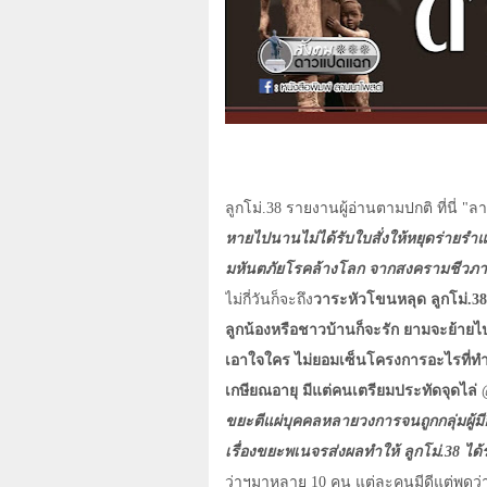
ลูกโม่.38 รายงานผู้อ่านตามปกติ ที่นี่ "
หายไปนานไม่ได้รับใบสั่งให้หยุดร่ายรำ
มหันตภัยโรคล้างโลก จากสงครามชีวภา
ไม่กี่วันก็จะถึง
วาระหัวโขนหลุด ลูกโม่.3
ลูกน้องหรือชาวบ้านก็จะรัก ยามจะย้ายไ
เอาใจใคร ไม่ยอมเซ็นโครงการอะไรที่ทำเ
เกษียณอายุ มีแต่คนเตรียมประทัดจุดไล่
ขยะตีแผ่บุคคลหลายวงการจนถูกกลุ่มผู้มีอ
เรื่องขยะพเนจรส่งผลทำให้ ลูกโม่.38 ได้
ว่าฯมาหลาย 10 คน แต่ละคนมีดีแต่พูดว