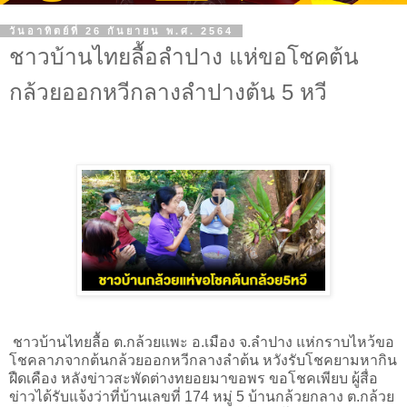
วันอาทิตย์ที่ 26 กันยายน พ.ศ. 2564
ชาวบ้านไทยลื้อลําปาง แห่ขอโชคต้น
กล้วยออกหวีกลางลำปางต้น 5 หวี
 ชาวบ้านไทยลื้อ ต.กล้วยแพะ อ.เมือง จ.ลําปาง แห่กราบไหว้ขอ
โชคลาภจากต้นกล้วยออกหวีกลางลําต้น หวังรับโชคยามหากิน
ฝืดเคือง หลังข่าวสะพัดต่างทยอยมาขอพร ขอโชคเพียบ ผู้สื่อ
ข่าวได้รับแจ้งว่าที่บ้านเลขที่ 174 หมู่ 5 บ้านกล้วยกลาง ต.กล้วย