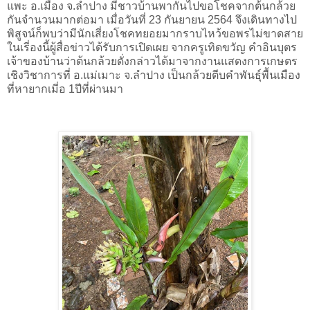
แพะ อ.เมือง จ.ลําปาง มีชาวบ้านพากันไปขอโชคจากต้นกล้วย
กันจํานวนมากต่อมา เมื่อวันที่ 23 กันยายน 2564 จึงเดินทางไป
พิสูจน์ก็พบว่ามีนักเสี่ยงโชคทยอยมากราบไหว้ขอพรไม่ขาดสาย
ในเรี่องนี้ผู้สื่อข่าวได้รับการเปิดเผย จากครูเทิดขวัญ คําอินบุตร 
เจ้าของบ้านว่าต้นกล้วยดั่งกล่าวได้มาจากงานแสดงการเกษตร
เชิงวิชาการที่ อ.แม่เมาะ จ.ลําปาง เป็นกล้วยตีบคําพันธุ์พื้นเมือง
ที่หายากเมี่อ 1ปีที่ผ่านมา 