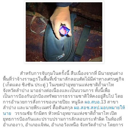
สำหรับการจับกุมในครั้งนี้ สืบเนื่องจากที่ มีนายทุนต่าง
พื้นที่ว่าจ้างราษฎรในพื้นที่เข้ามาลักลอบตัดไม้มีค่าทางเศรษฐกิจ
( เก็ดแดง ชิงชัน ประดู่ ) ในเขตป่าอุทยานแห่งชาติถ้ำผาไท
จังหวัดลำปาง มาอย่างต่อเนื่องและเป็นบวนการ ทั้งนี้เพื่อ
เป็นการป้องกันปกป้องทรัพยากรธรรามชาติให้คงอยู่สืบไป โดย
การอำนวยการสั่งการของนายปิยะ หนูนิล
ผอ.สบอ
.13 สาขา
ลำปาง และนายพีระเมศร์ ตื้อตันสกุล
ผอ.สอช.สลป.มอบหมายให้
นาย
วรรณชัย รักมิตร หัวหน้าอุทยานแห่งชาติถ้ำผาไท เปิด
ยุทธการป้องกันและปราบปรามการลักลอบกระทำผิด ในท้องที่
อำเภองาว, อำเภอแจ้ห่ม, อำเภอวังเหนือ จังหวัดลำปาง โดยการ