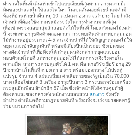
ตำรวจในพื้นที่ เดินเท้าเข้าไปแบบเงียบที่สุดท่ามกลางความมืด
มิดของป่าและไม่ใช้แสงไฟใดๆ ในเขตสันดอยห้วยน้ำแม่คำมี
ท้องที่บ้านห้วยน้ำตื่น หมู่ 10 ต.ปงเตา อ.งาว จ.ลำปาง โดยกำลัง
เจ้าหน้าที่ต้องใช้ความระมัดระวังในการทำงานมากที่สุด
เพื่อเข้าตรวจสอบกลุ่มลักลอบตัดไม้ในพื้นที่ โดยแก๊งมอดไม้เหล่า
นี้ จะพกพาอาวุธติดตัวตลอดเวลา กระทบเดินเท้ามาพบกลุ่มมอด
ไม้ทำงานอยู่ประมาณ 4-5 คน เจ้าหน้าที่ได้ให้สัญญาณมอดไม้ให้
หยุด และเข้าจับกุมทันที พร้อมมีเสียงปืนเป็นระยะ ซึ่งเป็นของ
ทางฝั่งเจ้าหน้าที่เพื่อที่จะให้ กำลุ่มคนดังกล่าว หยุดและยอม
มอบตัวแต่โดยดี แต่ทางกลุ่มมอดไม้ได้แตกกระเจิงวิ่งหายใน
ความมืด สามารถควบคุมตัวได้ 1 คน คือ นายวิรัช ยือรึ อายุ 29
ปี ชาวบ้านในพื้นที่ ต.ปงเตา อ.งาว พร้อมของกลาง ไม้ประดู่
แปรรูป จำนวน 4 แผ่นเหลี่ยม ค่าเสียหายของรัฐเป็นเงิน 70,000
บาท เลื่อยโซ่ยนต์ 3 เครื่อง อาวุธปืนยาว 3 กระบอกพร้อมเครื่อง
กระสุนอีกเพียบ ย้าบ้าอีก 57 เม็ด ซึ่งเจ้าหน้าที่ได้ควบคุมตัวผู้
ต้องหาและของกลางส่ง พนักงานสอบสวน
สภ.งาว
จังหวัด
ลำปาง ดำเนินคดีตามกฎหมายทันที พร้อมทั้งจะเร่งขยายผลหาผู้
ร่วมขบวนการต่อไป