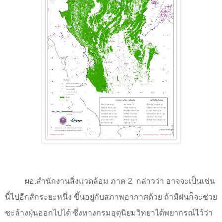
ผอ.สำนักงานสิ่งแวดล้อม ภาค
2
กล่าวว่า อาจจะเป็นเช่น
นี้ไปอีกสักระยะหนึ่ง ขึ้นอยู่กับสภาพอากาศด้วย ถ้ามีฝนก็จะช่วย
ชะล้างฝุ่นออกไปได้ ซึ่งทางกรมอุตุนิยมวิทยาได้พยากรณ์ไว้ว่า