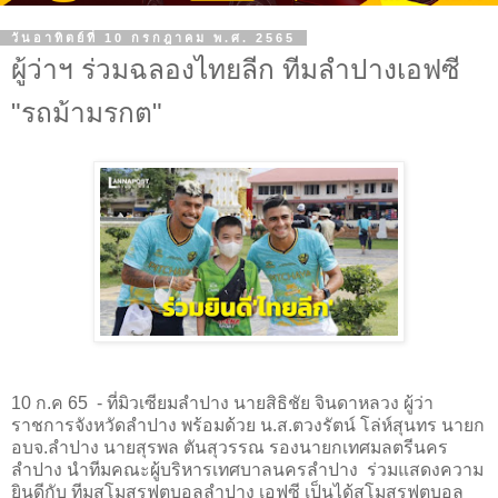
วันอาทิตย์ที่ 10 กรกฎาคม พ.ศ. 2565
ผู้ว่าฯ ร่วมฉลองไทยลีก ทีมลำปางเอฟซี
"รถม้ามรกต"
10 ก.ค 65 - ที่มิวเซียมลำปาง นายสิธิชัย จินดาหลวง ผู้ว่า
ราชการจังหวัดลำปาง พร้อมด้วย น.ส.ตวงรัตน์ โล่ห์สุนทร นายก
อบจ.ลำปาง นายสุรพล ตันสุวรรณ รองนายกเทศมลตรีนคร
ลำปาง นำทีมคณะผู้บริหารเทศบาลนครลำปาง ร่วมแสดงความ
ยินดีกับ ทีมสโมสรฟุตบอลลำปาง เอฟซี เป็นได้สโมสรฟุตบอล