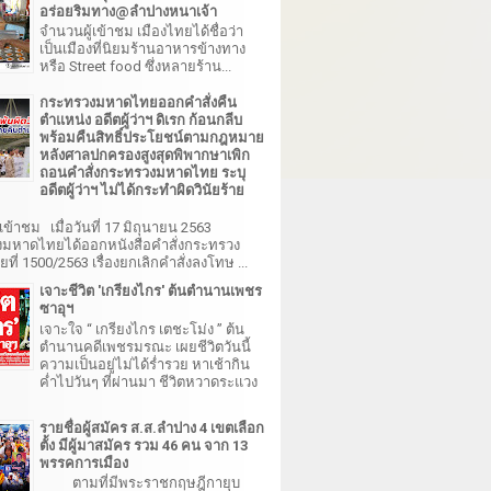
อร่อยริมทาง@ลำปางหนาเจ้า
จำนวนผู้เข้าชม เมืองไทยได้ชื่อว่า
เป็นเมืองที่นิยมร้านอาหารข้างทาง
หรือ Street food ซึ่งหลายร้าน...
กระทรวงมหาดไทยออกคำสั่งคืน
ตำแหน่ง อดีตผู้ว่าฯ ดิเรก ก้อนกลีบ
พร้อมคืนสิทธิ์ประโยชน์ตามกฎหมาย
หลังศาลปกครองสูงสุดพิพากษาเพิก
ถอนคำสั่งกระทรวงมหาดไทย ระบุ
อดีตผู้ว่าฯ ไม่ได้กระทำผิดวินัยร้าย
เข้าชม เมื่อวันที่ 17 มิถุนายน 2563
มหาดไทยได้ออกหนังสือคำสั่งกระทรวง
ี่ 1500/2563 เรื่องยกเลิกคำสั่งลงโทษ ...
เจาะชีวิต 'เกรียงไกร' ต้นตำนานเพชร
ซาอุฯ
เจาะใจ “ เกรียงไกร เตชะโม่ง ” ต้น
ตำนานคดีเพชรมรณะ เผยชีวิตวันนี้
ความเป็นอยู่ไม่ได้ร่ำรวย หาเช้ากิน
ค่ำไปวันๆ ที่ผ่านมา ชีวิตหวาดระแวง
รายชื่อผู้สมัคร ส.ส.ลำปาง 4 เขตเลือก
ตั้ง มีผู้มาสมัคร รวม 46 คน จาก 13
พรรคการเมือง
ตามที่มีพระราชกฤษฎีกายุบ