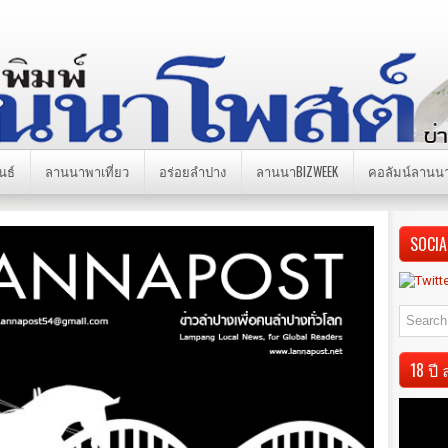
นธ์
ลานนาพาเที่ยว
อร่อยลำปาง
ลานนาBIZWEEK
คอลัมน์ลานน
SOCIA
18 ป