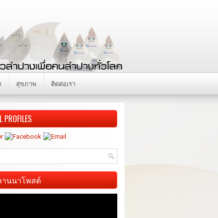
า
สุขภาพ
ติดต่อเรา
L PROFILES
ี ลานนาโพสต์