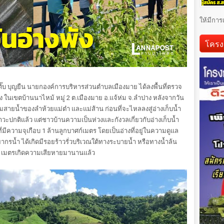
ให้มีการ
โครง
บุญยืน นายกองค์การบริหารส่วนตำบลเมืองมาย ได้ลงพื้นที่ตรวจ
สูง ในเขตบ้านนาไหม้ หมู่ 2 ต.เมืองมาย อ.แจ้ห่ม จ.ลำปาง หลังจากวัน
มสายน้ำของลำห้วยแม่ต๋า และแม่ส้าน ก่อนที่จะไหลลงสู่อ่างเก็บน้ำ
ภาวะปกติแล้ว แต่ชาวบ้านความเป็นห่วงและกังวลเกี่ยวกับอ่างเก็บน้ำ
ิน ที่มีความจุเกือบ 1 ล้านลูกบาศก์เมตร โดยเป็นอ่างที่อยู่ในความดูแล
น้ำ ได้เกิดมีรอยร้าวรั่วบริเวณใต้ทางระบายน้ำ หรือทางน้ำล้น
ณ 1 เมตรเกิดความเสียหายมานานแล้ว