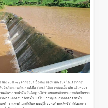
 spill way จากข้อมูลเบื้องต้น ของนายก อบต ได้แจ้งว่าก่อน
นจึงเกิดความกังวล แต่เมื่อ สทภ.1 ได้ตรวจสอบเบื้องต้น แล้วพบว่า
วณสันระบายน้ำล้น สันนิษฐานได้ว่ารอยแตกดังกล่าวอาจเกิดขึ้นจาก
นบริเวณรอยต่อคอนกรีตทำให้เมื่อไม่มีการดูและกำจัดออกจึงทำให้
้าว และบริเวณที่เสียหายอยู่ที่รอยต่อด้านหลัง ซึ่งไม่ส่งผลกระ