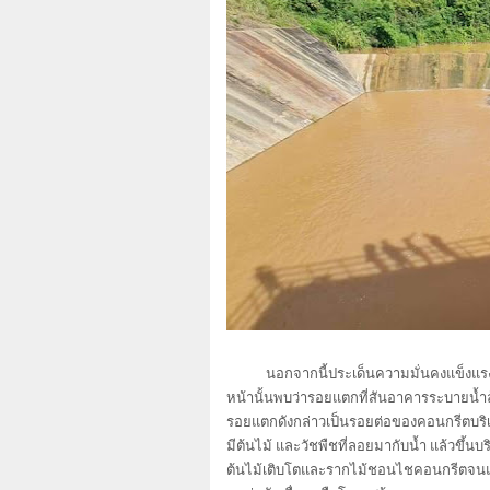
นอกจากนี้ประเด็นความมั่นคงแข็งแรง ของ
หน้านั้นพบว่ารอยแตกที่สันอาคารระบายน้ำล้
รอยแตกดังกล่าวเป็นรอยต่อของคอนกรีตบริเ
มีต้นไม้ และวัชพืชที่ลอยมากับน้ำ แล้วขึ้
ต้นไม้เติบโตและรากไม้ชอนไชคอนกรีตจนแตกร