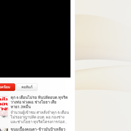
อดนิยม
คอลัมภ์
คุก 6 เดือนไม่รอ ฟันปลัดอบต.ทุจริต
วางท่อ พ่วงผอ.ช่างโยธา เสีย
หาย1.3หมื่น
จำนวนผู้เข้าชม ศาลสั่งจำคุก 6 เดือน
ไม่รออาญาปลัด อบต. ผอ.กองช่าง
และช่างโยธา ทุจริตโครงการก่อส...
ขนมเบื้องคุณตา-ข้าวมันป้าเหลียว