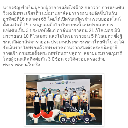
นายจรัญ คำเงิน ผู้ช่วยผู้ว่าการผลิตไฟฟ้า2 กล่าวว่า การแข่งขัน
วิ่งเฉลิมพระเกียรติฯ แม่เมาะฮาล์ฟมาราธอน จะจัดขึ้นในวัน
อาทิตย์ที่16 ตุลาคม 65 โดยได้เปิดรับสมัครผ่านระบบออนไลน์
ตั้งแต่วันที่ 15 กรกฎาคมถึง15 กันยายนนี้ แบ่งประเภทการ
แข่งขันเป็น 3 ประเภทได้แก่ ฮาล์ฟมาราธอน 21 กิโลเมตร มินิ
มาราธอน 10 กิโลเมตร และไมโครมาราธอน 5 กิโลเมตร ซึ่งผู้
ชนะเลิศฮาล์ฟมาราธอน ประเภทประชาชนชาวไทยทั่วไป จะได้
รับเงินรางวัลพร้อมถ้วยพระราชทานจากสมเด็จพระกนิษฐาธิ
ราชเจ้า กรมสมเด็จพระเทพรัตนราชสุดาฯ สยามบรมราชกุมารี
โดยผู้ชนะเลิศติดต่อกัน 3 ปีซ้อน จะได้ครอบครองถ้วย
พระราชทานใบจริง