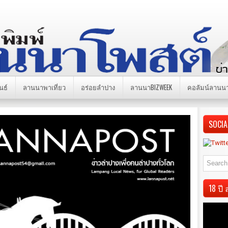
นธ์
ลานนาพาเที่ยว
อร่อยลำปาง
ลานนาBIZWEEK
คอลัมน์ลานน
SOCIA
18 ป