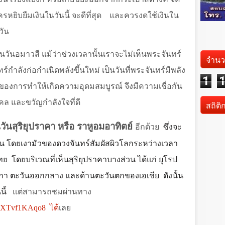
ครหยิบยืมเงินในวันนี้ จะดีที่สุด
และควรงดใช้เงินใน
วัน
นวันอมาวสี แม้ว่าช่วงเวลานั้นเราจะไม่เห็นพระจันทร์
จำนว
ทร์กำลังก่อกำเนิดพลังขึ้นใหม่ เป็นวันที่พระจันทร์มีพลัง
1
่งของการทำให้เกิดความอุดมสมบูรณ์ จึงมีความเชื่อกัน
คล และขวัญกำลังใจที่ดี
สถิติ
นวันสุริยุปราคา หรือ ราหูอมอาทิตย์
อีกด้วย
ซึ่งจะ
วน โดยเงามัวของดวงจันทร์สัมผัสผิวโลกระหว่างเวลา
ทย
โดยบริเวณที่เห็นสุริยุปราคาบางส่วน ได้แก่ ยุโรป
ิกา ตะวันออกกลาง และด้านตะวันตกของเอเชีย
ดังนั้น
ี้
แต่สามารถชมผ่านทาง
qXTvf
1
KAqo
8
ได้
เลย