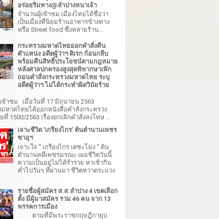
อร่อยริมทาง@ลำปางหนาเจ้า
จำนวนผู้เข้าชม เมืองไทยได้ชื่อว่า
เป็นเมืองที่นิยมร้านอาหารข้างทาง
หรือ Street food ซึ่งหลายร้าน...
กระทรวงมหาดไทยออกคำสั่งคืน
ตำแหน่ง อดีตผู้ว่าฯ ดิเรก ก้อนกลีบ
พร้อมคืนสิทธิ์ประโยชน์ตามกฎหมาย
หลังศาลปกครองสูงสุดพิพากษาเพิก
ถอนคำสั่งกระทรวงมหาดไทย ระบุ
อดีตผู้ว่าฯ ไม่ได้กระทำผิดวินัยร้าย
เข้าชม เมื่อวันที่ 17 มิถุนายน 2563
มหาดไทยได้ออกหนังสือคำสั่งกระทรวง
ี่ 1500/2563 เรื่องยกเลิกคำสั่งลงโทษ ...
เจาะชีวิต 'เกรียงไกร' ต้นตำนานเพชร
ซาอุฯ
เจาะใจ “ เกรียงไกร เตชะโม่ง ” ต้น
ตำนานคดีเพชรมรณะ เผยชีวิตวันนี้
ความเป็นอยู่ไม่ได้ร่ำรวย หาเช้ากิน
ค่ำไปวันๆ ที่ผ่านมา ชีวิตหวาดระแวง
รายชื่อผู้สมัคร ส.ส.ลำปาง 4 เขตเลือก
ตั้ง มีผู้มาสมัคร รวม 46 คน จาก 13
พรรคการเมือง
ตามที่มีพระราชกฤษฎีกายุบ