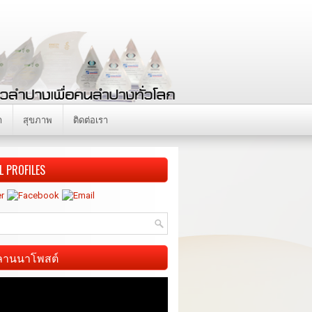
า
สุขภาพ
ติดต่อเรา
L PROFILES
ี ลานนาโพสต์