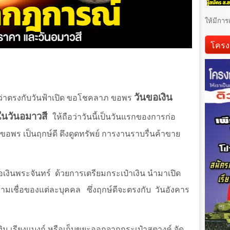
ให้มีการ
โครง
วันขอเงิน
นว่าตรงกับวันฟ้าเปิด ขอโชคลาภ ขอพร
กในวันอมาวสี
ให้ถือว่าวันนี้เป็นวันแรกของการก่อ
อพร เป็นฤกษ์ดี ดึงดูดทรัพย์ การงานราบรื่นค้าขาย
เงินพระจันทร์
ด้วยการเตรียมกระเป๋าเงิน นำมาเปิด
ความเชื่อของแต่ละบุคคล
ซึ่งฤกษ์ดีจะตรงกับ
วันอังคาร
งิน เรียงแบงก์ หรือเก็บขยะออกจากกระเป๋าสตางค์ จัด