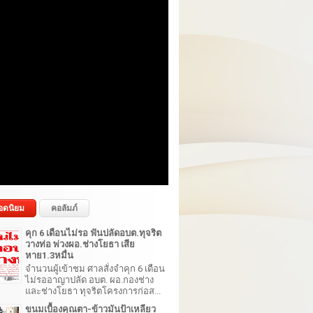
อดนิยม
คอลัมภ์
คุก 6 เดือนไม่รอ ฟันปลัดอบต.ทุจริต
วางท่อ พ่วงผอ.ช่างโยธา เสีย
หาย1.3หมื่น
จำนวนผู้เข้าชม ศาลสั่งจำคุก 6 เดือน
ไม่รออาญาปลัด อบต. ผอ.กองช่าง
และช่างโยธา ทุจริตโครงการก่อส...
ขนมเบื้องคุณตา-ข้าวมันป้าเหลียว