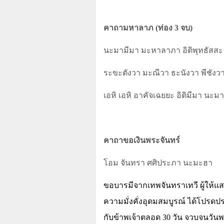
คาถามหาลาภ (ท่อง 3 จบ)
นะมามีมา มะหาลาภา อิติพุทธัสสะ 
ระขะตังวา มะณีวา ธะนังวา พีชังวา 
เอหิ เอหิ อาคัจเฉยยะ อิติมีมา นะมา
คาถาขอเงินพระจันทร์
โอม จันทรา ศศิประภา นะมะฮา
ขอบารมีจากเทพจันทราเทวี ผู้ให้แส
ความมั่งคั่งอุดมสมบูรณ์ ได้โปรดป
กับข้าพเจ้าตลอด
30
วัน จวบจนวันพ