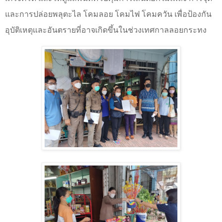
และการปล่อยพลุตะไล โคมลอย โคมไฟ โคมควัน เพื่อป้องกัน
อุบัติเหตุและอันตรายที่อาจเกิดขึ้นในช่วงเทศกาลลอยกระทง