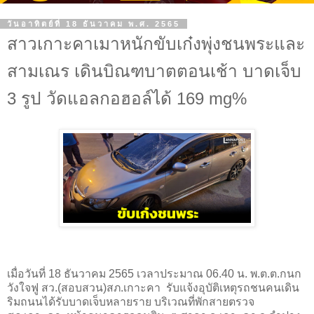
วันอาทิตย์ที่ 18 ธันวาคม พ.ศ. 2565
สาวเกาะคาเมาหนักขับเก๋งพุ่งชนพระและ
สามเณร เดินบิณฑบาตตอนเช้า บาดเจ็บ
3 รูป วัดแอลกอฮอล์ได้ 169 mg%
เมื่อวันที่ 18 ธันวาคม 2565 เวลาประมาณ 06.40 น. พ.ต.ต.กนก
วังใจฟู สว.(สอบสวน)สภ.เกาะคา รับแจ้งอุบัติเหตุรถชนคนเดิน
ริมถนนได้รับบาดเจ็บหลายราย บริเวณที่พักสายตรวจ