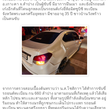
อ.เกาะคา จ.ลำปาง เป็นผู้ขับขี่ มีอาการมึนเมา และยังมีรถยนต์
เก๋งอีกคันที่โดนลูกหลงเป็นรถยนต์เก๋งยี่ห้อมิตซูบิชิ ทะเบียน
จังหวัดพระนครศรีอยุทธยา มีชายอายุ 35 ปี ชาวบ้านวังพร้าว
เป็นคนขับ
จากการตรวจสอบเบื้องต้นทราบว่า น.ส.โชติกาฯ ได้ทำการขับขี่
รถยนต์ทะเบียน กน 660 ลำปาง มาตามถนนที่เกิดเหตุ แล้วได้เสีย
หลัก ไปชน พระและสามเณร ทั้งสามรูปที่กำลังเดินบิณฑบาต อยู่
ริมถนน ทำให้สารเณรที่ถูกชนกระเด็นไปกระแทก รถยนต์
ทะเบียน พระนครศรีอยุธยา ที่หยุดอยู่ริมถนนได้รับความเสียหาย