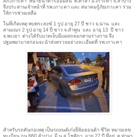
สภ.เกาะคา หน้าธนาคารออมสิน ต.ศาลา อ.เกาะคา จ.ลำปาง
จึงประสานเจ้าหน้าที่ รพ.เกาะคา และ สมาคมกู้ภัยเกาะคา ร่วม
ให้การช่วยเหลือ
ในที่เกิดเหตุ พบพระสงฆ์ 1 รูป อายุ 27 ปี ชาว จ.น่าน และ
สามเณร 2 รูป อายุ 14 ปี ชาว จ.ลำพูน และ อายุ 13 ปี ชาว
จ.พะเยา ต่างได้รับบาดเจ็บมีแผลถลอกตามร่างกาย จึง
ปฐมพยาบาลก่อนจะนำส่งตรวจอย่างละเอียดที่ รพ.เกาะคา
สำหรับรถคันก่อเหตุ เป็นรถยนต์เก๋งยี่ห้อฮอนด้า ซีวิค หมายเลข
ทะเบียน กน 660 ลำปาง มี น.ส.โชติกา อายุ 27 ปี ที่อยู่ ต.ท่าผา