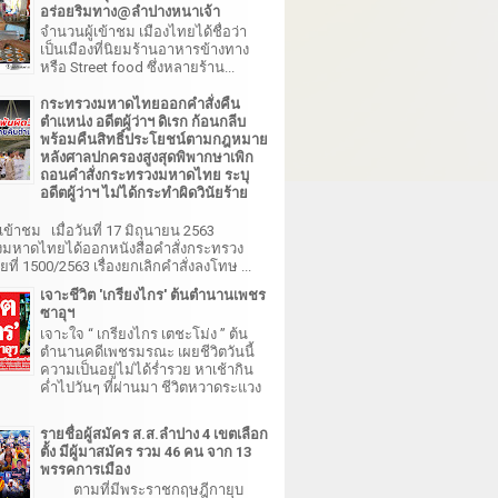
อร่อยริมทาง@ลำปางหนาเจ้า
จำนวนผู้เข้าชม เมืองไทยได้ชื่อว่า
เป็นเมืองที่นิยมร้านอาหารข้างทาง
หรือ Street food ซึ่งหลายร้าน...
กระทรวงมหาดไทยออกคำสั่งคืน
ตำแหน่ง อดีตผู้ว่าฯ ดิเรก ก้อนกลีบ
พร้อมคืนสิทธิ์ประโยชน์ตามกฎหมาย
หลังศาลปกครองสูงสุดพิพากษาเพิก
ถอนคำสั่งกระทรวงมหาดไทย ระบุ
อดีตผู้ว่าฯ ไม่ได้กระทำผิดวินัยร้าย
เข้าชม เมื่อวันที่ 17 มิถุนายน 2563
มหาดไทยได้ออกหนังสือคำสั่งกระทรวง
ี่ 1500/2563 เรื่องยกเลิกคำสั่งลงโทษ ...
เจาะชีวิต 'เกรียงไกร' ต้นตำนานเพชร
ซาอุฯ
เจาะใจ “ เกรียงไกร เตชะโม่ง ” ต้น
ตำนานคดีเพชรมรณะ เผยชีวิตวันนี้
ความเป็นอยู่ไม่ได้ร่ำรวย หาเช้ากิน
ค่ำไปวันๆ ที่ผ่านมา ชีวิตหวาดระแวง
รายชื่อผู้สมัคร ส.ส.ลำปาง 4 เขตเลือก
ตั้ง มีผู้มาสมัคร รวม 46 คน จาก 13
พรรคการเมือง
ตามที่มีพระราชกฤษฎีกายุบ