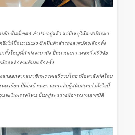
หลัก พื้นที่เขต 4 ลำปางอยู่แล้ว แต่มีเหตุให้ลงสมัครมา
รคจึงให้ปี้หนานแมว ซึ่งเป็นตัวสำรองลงสมัครเลือกตั้ง
กตั้งใหญ่ที่กำลังจะมาถึง ปี้หนานแมว เดชทวี ศรีวิชัย
้สมัครหลักคนเดิมลงอีกครั้ง
งต้องลาออกจากสมาชิกพรรคเสรีรวมไทย เพื่อหาสังกัดใหม่
เรียน ปี้น้องบ้านเฮา แฟนคลับผู้สนับสนุนกำลังใจปี้
่วนจะไปพรรคไหน นั้นอยู่ระหว่างพิจารณาหลายมิติ