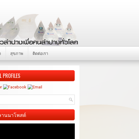
า
สุขภาพ
ติดต่อเรา
L PROFILES
ี ลานนาโพสต์