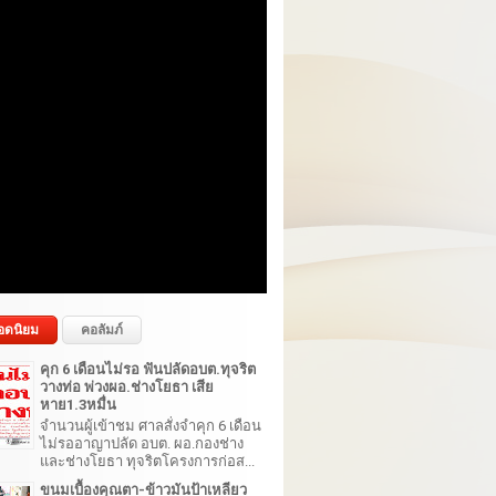
อดนิยม
คอลัมภ์
คุก 6 เดือนไม่รอ ฟันปลัดอบต.ทุจริต
วางท่อ พ่วงผอ.ช่างโยธา เสีย
หาย1.3หมื่น
จำนวนผู้เข้าชม ศาลสั่งจำคุก 6 เดือน
ไม่รออาญาปลัด อบต. ผอ.กองช่าง
และช่างโยธา ทุจริตโครงการก่อส...
ขนมเบื้องคุณตา-ข้าวมันป้าเหลียว