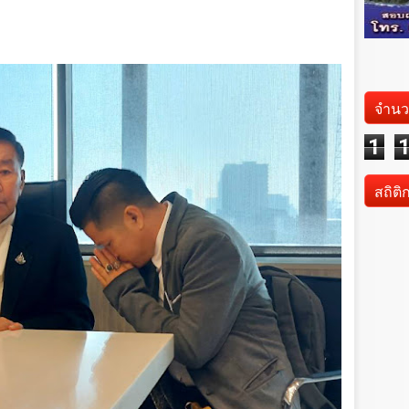
จำนว
1
สถิติ