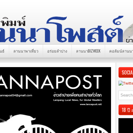
นธ์
ลานนาพาเที่ยว
อร่อยลำปาง
ลานนาBIZWEEK
คอลัมน์ลานน
SOCIA
18 ป