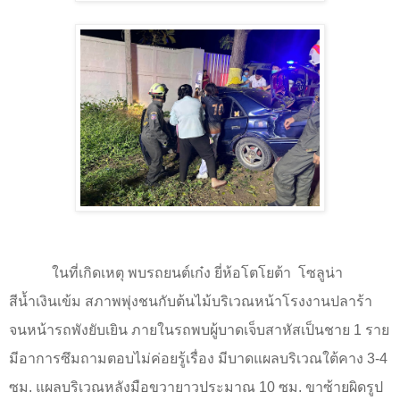
ในที่เกิดเหตุ พบรถยนต์เก๋ง ยี่ห้อโตโยต้า
โซลูน่า
สีน้ำเงินเข้ม สภาพพุ่งชนกับต้นไม้บริเวณหน้าโรงงานปลาร้า
จนหน้ารถพังยับเยิน ภายในรถพบผู้บาดเจ็บสาหัสเป็นชาย 1 ราย
มีอาการซึมถามตอบไม่ค่อยรู้เรื่อง มีบาดแผลบริเวณใต้คาง 3-4
ซม. แผลบริเวณหลังมือขวายาวประมาณ 10 ซม. ขาซ้ายผิดรูป