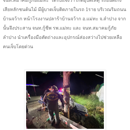
จนท.สมาคมกู้ภัยแม่ทะ
ได้รับแจ้งว่า เกิดอุบัติเหตุ รถยนต์เก๋ง
เสียหลักชนต้นไม้ มีผู้บาดเจ็บติดภายในรถ 1ราย บริเวณริมถนน
บ้านจว้าก หน้าโรงงานปลาร้าบ้านจว้าก อ.แม่ทะ จ.ลำปาง จาก
นั้นจึงประสาน จนท.กู้ชีพ รพ.แม่ทะ และ จนท.สมาคมกู้ภัย
ลำปาง นำเครื่องมือตัดถ่างและอุปกรณ์ส่องสว่างไปช่วยเหลือ
คนเจ็บโดยด่วน