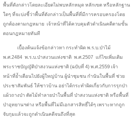
พื้นที่ดังกล่าวโดยละเอียดไม่พบหลักหมุด หลักเขต หรือหลักฐาน
ใดๆ ที่จะบ่งชี้ว่าพื้นที่ดังกล่าวเป็นพื้นที่ที่มีการครอบครองโดย
ถูกต้องตามกฎหมาย
เจ้าหน้าที่ได้ควบคุมตัวดำเนินคดีตามขั้น
ตอนกฎหมายทันที
เบื้องต้นแจ้งข้อกล่าวหา กระทำผิด พ.ร.บ.ป่าไม้
พ.ศ.
2484
พ.ร.บ.ป่าสงวนแห่งชาติ
พ.ศ.
2507
แก้ไขเพิ่มเติม
พระราชบัญญัติป่าสงวนแห่งชาติ (ฉบับที่
4)
พ.ศ.
2559
เจ้า
หน้าที่ย้ำเตือนไปยังผู้ใหญ่บ้าน ผู้นำชุมชน กำนันในพื้นที่ ช่วย
ประชาสัมพันธ์ ให้ชาวบ้าน อย่าได้กระทำผิดเกี่ยวกับการรุกป่า
แผ้วถางป่า ตัดไม้ทำลายป่าในพื้นที่ ป่าสงวนแห่งชาติ หรือพื้นที่
ป่าอุทยานฯต่าง หรือพื้นที่ไม่มีเอกสารสิทธิ์ได้ๆ เพราะหากถูก
จับกุมแล้วจะถูกดำเนินคดีจนถึงที่สุด