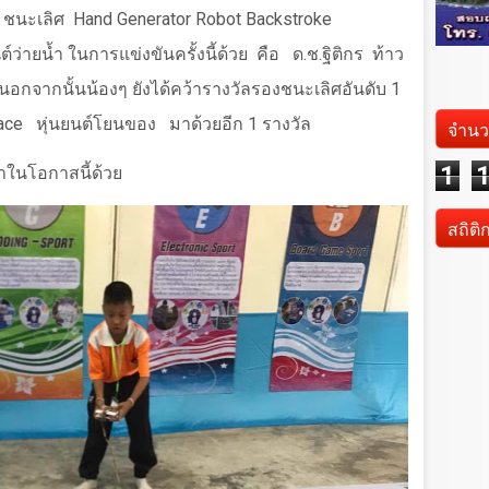
ชนะเลิศ
Hand Generator Robot Backstroke
ต์ว่ายน้ำ ในการแข่งขันครั้งนี้ด้วย
คือ
ด.ช.ฐิติกร
ท้าว
นอกจากนั้นน้องๆ ยังได้คว้ารางวัลรองชนะเลิศอันดับ 1
ace
หุ่นยนต์โยนของ
มาด้วยอีก
1
รางวัล
จำนว
1
ในโอกาสนี้ด้วย
สถิติ