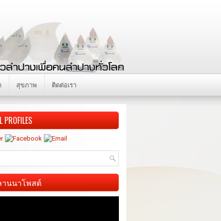
า
สุขภาพ
ติดต่อเรา
L PROFILES
ี ลานนาโพสต์