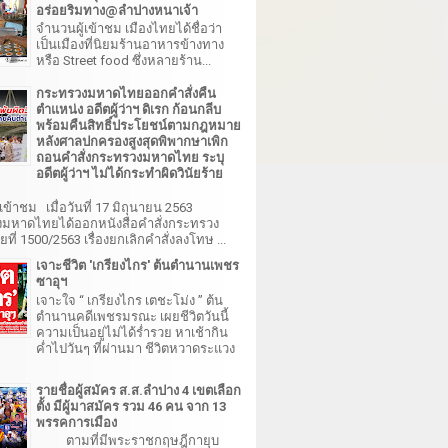
อร่อยริมทาง@ลำปางหนาเจ้า
จำนวนผู้เข้าชม เมืองไทยได้ชื่อว่า
เป็นเมืองที่นิยมร้านอาหารข้างทาง
หรือ Street food ซึ่งหลายร้าน...
กระทรวงมหาดไทยออกคำสั่งคืน
ตำแหน่ง อดีตผู้ว่าฯ ดิเรก ก้อนกลีบ
พร้อมคืนสิทธิ์ประโยชน์ตามกฎหมาย
หลังศาลปกครองสูงสุดพิพากษาเพิก
ถอนคำสั่งกระทรวงมหาดไทย ระบุ
อดีตผู้ว่าฯ ไม่ได้กระทำผิดวินัยร้าย
เข้าชม เมื่อวันที่ 17 มิถุนายน 2563
มหาดไทยได้ออกหนังสือคำสั่งกระทรวง
ี่ 1500/2563 เรื่องยกเลิกคำสั่งลงโทษ ...
เจาะชีวิต 'เกรียงไกร' ต้นตำนานเพชร
ซาอุฯ
เจาะใจ “ เกรียงไกร เตชะโม่ง ” ต้น
ตำนานคดีเพชรมรณะ เผยชีวิตวันนี้
ความเป็นอยู่ไม่ได้ร่ำรวย หาเช้ากิน
ค่ำไปวันๆ ที่ผ่านมา ชีวิตหวาดระแวง
รายชื่อผู้สมัคร ส.ส.ลำปาง 4 เขตเลือก
ตั้ง มีผู้มาสมัคร รวม 46 คน จาก 13
พรรคการเมือง
ตามที่มีพระราชกฤษฎีกายุบ