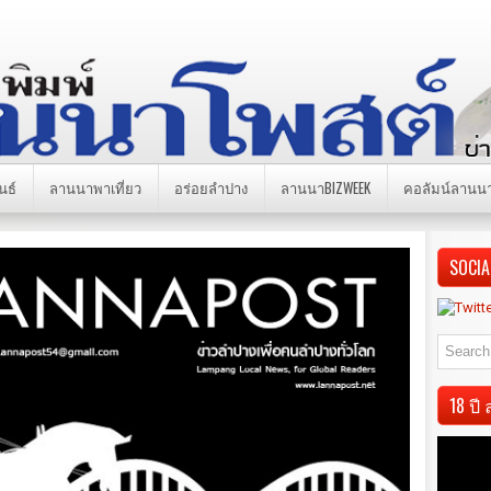
นธ์
ลานนาพาเที่ยว
อร่อยลำปาง
ลานนาBIZWEEK
คอลัมน์ลานน
SOCIA
18 ป