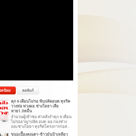
อดนิยม
คอลัมภ์
คุก 6 เดือนไม่รอ ฟันปลัดอบต.ทุจริต
วางท่อ พ่วงผอ.ช่างโยธา เสีย
หาย1.3หมื่น
จำนวนผู้เข้าชม ศาลสั่งจำคุก 6 เดือน
ไม่รออาญาปลัด อบต. ผอ.กองช่าง
และช่างโยธา ทุจริตโครงการก่อส...
ขนมเบื้องคุณตา-ข้าวมันป้าเหลียว