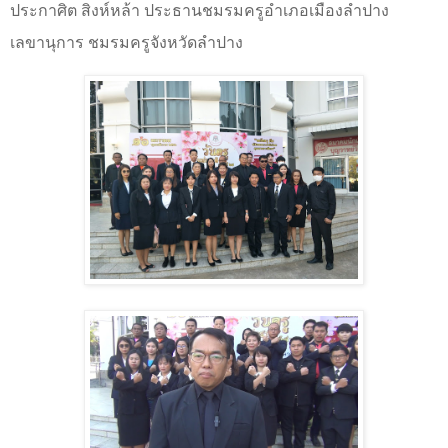
ประกาศิต สิงห์หล้า ประธานชมรมครูอำเภอเมืองลำปาง
เลขานุการ ชมรมครูจังหวัดลำปาง