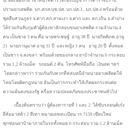
น. ต่อเนื่องกัน
เจ้าหน้าที่ตำรวจกองบัญชาการตำรวจปราบ
ปรามยาเสพติด
บก.สกส.บช.ปส. บก.ปส.
3
, บก.ปส.
4
พร้อมด้วย
ชุดสืบสวนภูธร จ.ตาก สภ.สามเงา จ.ตาก และ สภ.เถิน จ.ลำปาง
ได้ร่วมกันจับกุมตัวผู้ต้องหาลักลอบขนยาเสพติด รวมจำนวน
4
คน เป็นชาย
3
คน คือ นายพรเชษฐ์
อายุ
38
ปี
นายกิตติภพ อายุ
21
นายภานุมาศ อายุ
31
ปี
และหญิง
1
คน
อายุ
20
ปี
ทั้งหมด
เป็นชาว จ.สงขลา
พร้อมด้วยของกลาง ยาบ้าจำนวน
6
กระสอบ
รวม
1.2
ล้านเม็ด
รถยนต์
2
คัน
โทรศัพท์มือถือ
เงินสด ฯลฯ
โดยกล่าวหาว่า ร่วมกันกับพวกที่หลบหนีจำหน่ายยาเพสิตดให้
โทษโดยผิดกฎหมาย อันเป็นการกระทำให้เกิดผลกระทบต่อ
ความมั่นคงของรัฐ หรือความปลอดภัยของประชาชนทั่วไป
เบื้องต้นทราบว่า ผู้ต้องหารายที่
1
และ
2
ได้ขับรถยนต์เก๋ง
ยี่ห้อมาสด้า
2
สีเทา หมายเลขทะเบียน วร
7159
เชียงใหม่
ซุกซ่อนยาบ้ามาภายในรถทั้งหมด
6
กระสอบ รวม
1.2
ล้านเม็ด