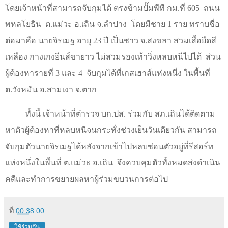
โดยเจ้าหน้าที่สามารถจับกุมได้ ตรงข้ามปั๊มพีที กม.ที่
605
ถนน
พหลโยธิน
ต.แม่วะ อ.เถิน จ.ลำปาง
โดยมีชาย
1
ราย ทราบชื่อ
ต่อมาคือ นายจิรเมฐ อายุ
23
ปี เป็นชาว จ.สงขลา สวมเสื้อยืดสี
เหลือง กางเกงยีนส์ขายาว ไม่สวมรองเท้าวิ่งหลบหนีไปได้
ส่วน
ผู้ต้องหารายที่
3
และ
4
จับกุมได้ที่เกสเฮาส์แห่งหนึ่ง ในพื้นที่
ต.วังหมัน อ.สามเงา จ.ตาก
ทั้งนี้ เจ้าหน้าที่ตำรวจ บก.ปส. ร่วมกับ สภ.เถินได้ติดตาม
หาตัวผู้ต้องหาที่หลบหนีจนกระทั่งช่วงเย็นวันเดียวกัน สามารถ
จับกุมตัวนายจิรเมฐได้หลังจากเข้าไปหลบซ่อนตัวอยู่ที่รีสอร์ท
แห่งหนึ่งในพื้นที่ ต.แม่วะ อ.เถิน
จึงควบคุมตัวทั้งหมดส่งดำเนิน
คดีและทำการขยายผลหาผู้ร่วมขบวนการต่อไป
ที่
00:38:00
ใช้ร่วมกัน