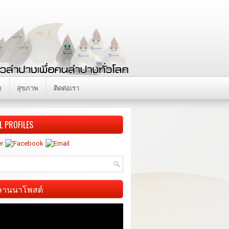
า
สุขภาพ
ติดต่อเรา
L PROFILES
ี ลานนาโพสต์