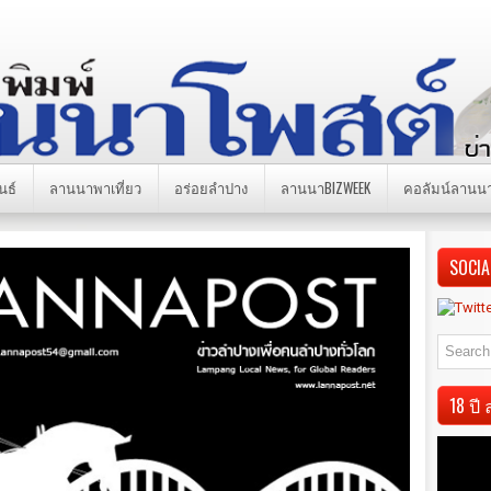
นธ์
ลานนาพาเที่ยว
อร่อยลำปาง
ลานนาBIZWEEK
คอลัมน์ลานน
SOCIA
18 ป