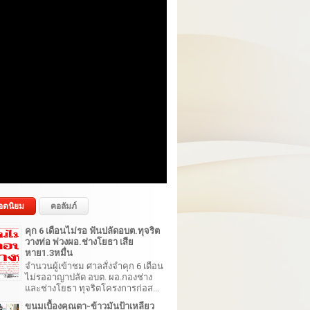
อดนิยม
คอลัมภ์
คุก 6 เดือนไม่รอ ฟันปลัดอบต.ทุจริต
วางท่อ พ่วงผอ.ช่างโยธา เสีย
หาย1.3หมื่น
จำนวนผู้เข้าชม ศาลสั่งจำคุก 6 เดือน
ไม่รออาญาปลัด อบต. ผอ.กองช่าง
และช่างโยธา ทุจริตโครงการก่อส...
ขนมเบื้องคุณตา-ข้าวมันป้าเหลียว