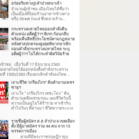
อร่อยริมทาง@ลำปางหนาเจ้า
จำนวนผู้เข้าชม เมืองไทยได้ชื่อว่า
เป็นเมืองที่นิยมร้านอาหารข้างทาง
หรือ Street food ซึ่งหลายร้าน...
กระทรวงมหาดไทยออกคำสั่งคืน
ตำแหน่ง อดีตผู้ว่าฯ ดิเรก ก้อนกลีบ
พร้อมคืนสิทธิ์ประโยชน์ตามกฎหมาย
หลังศาลปกครองสูงสุดพิพากษาเพิก
ถอนคำสั่งกระทรวงมหาดไทย ระบุ
อดีตผู้ว่าฯ ไม่ได้กระทำผิดวินัยร้าย
เข้าชม เมื่อวันที่ 17 มิถุนายน 2563
มหาดไทยได้ออกหนังสือคำสั่งกระทรวง
ี่ 1500/2563 เรื่องยกเลิกคำสั่งลงโทษ ...
เจาะชีวิต 'เกรียงไกร' ต้นตำนานเพชร
ซาอุฯ
เจาะใจ “ เกรียงไกร เตชะโม่ง ” ต้น
ตำนานคดีเพชรมรณะ เผยชีวิตวันนี้
ความเป็นอยู่ไม่ได้ร่ำรวย หาเช้ากิน
ค่ำไปวันๆ ที่ผ่านมา ชีวิตหวาดระแวง
รายชื่อผู้สมัคร ส.ส.ลำปาง 4 เขตเลือก
ตั้ง มีผู้มาสมัคร รวม 46 คน จาก 13
พรรคการเมือง
ตามที่มีพระราชกฤษฎีกายุบ