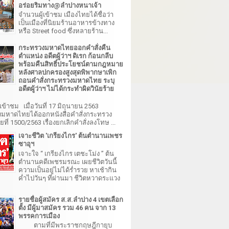
อร่อยริมทาง@ลำปางหนาเจ้า
จำนวนผู้เข้าชม เมืองไทยได้ชื่อว่า
เป็นเมืองที่นิยมร้านอาหารข้างทาง
หรือ Street food ซึ่งหลายร้าน...
กระทรวงมหาดไทยออกคำสั่งคืน
ตำแหน่ง อดีตผู้ว่าฯ ดิเรก ก้อนกลีบ
พร้อมคืนสิทธิ์ประโยชน์ตามกฎหมาย
หลังศาลปกครองสูงสุดพิพากษาเพิก
ถอนคำสั่งกระทรวงมหาดไทย ระบุ
อดีตผู้ว่าฯ ไม่ได้กระทำผิดวินัยร้าย
เข้าชม เมื่อวันที่ 17 มิถุนายน 2563
มหาดไทยได้ออกหนังสือคำสั่งกระทรวง
ี่ 1500/2563 เรื่องยกเลิกคำสั่งลงโทษ ...
เจาะชีวิต 'เกรียงไกร' ต้นตำนานเพชร
ซาอุฯ
เจาะใจ “ เกรียงไกร เตชะโม่ง ” ต้น
ตำนานคดีเพชรมรณะ เผยชีวิตวันนี้
ความเป็นอยู่ไม่ได้ร่ำรวย หาเช้ากิน
ค่ำไปวันๆ ที่ผ่านมา ชีวิตหวาดระแวง
รายชื่อผู้สมัคร ส.ส.ลำปาง 4 เขตเลือก
ตั้ง มีผู้มาสมัคร รวม 46 คน จาก 13
พรรคการเมือง
ตามที่มีพระราชกฤษฎีกายุบ