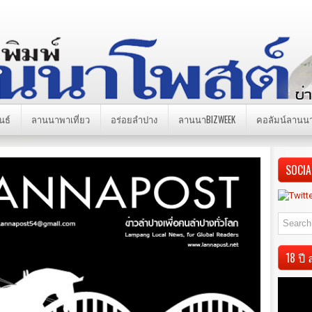
นธ์
ลานนาพาเที่ยว
อร่อยลำปาง
ลานนาBIZWEEK
คอลัมน์ลานน
SOCIA
18 ป