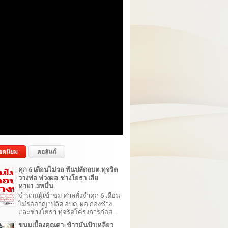
อดนิยม
คอลัมภ์
คุก 6 เดือนไม่รอ ฟันปลัดอบต.ทุจริต
วางท่อ พ่วงผอ.ช่างโยธา เสีย
หาย1.3หมื่น
จำนวนผู้เข้าชม ศาลสั่งจำคุก 6 เดือน
ไม่รออาญาปลัด อบต. ผอ.กองช่าง
และช่างโยธา ทุจริตโครงการก่อส...
ขนมเบื้องคุณตา-ข้าวมันป้าเหลียว