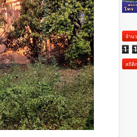
จำนว
1
สถิติ