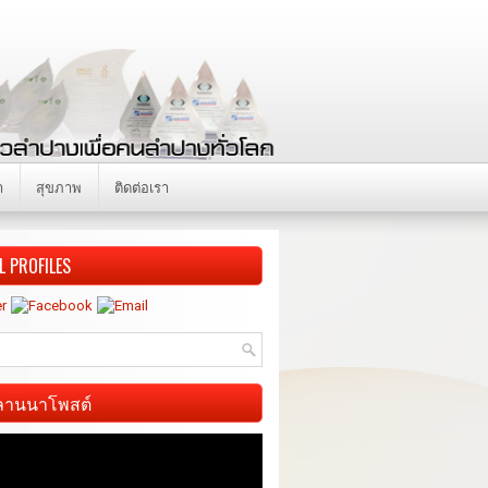
า
สุขภาพ
ติดต่อเรา
L PROFILES
ี ลานนาโพสต์