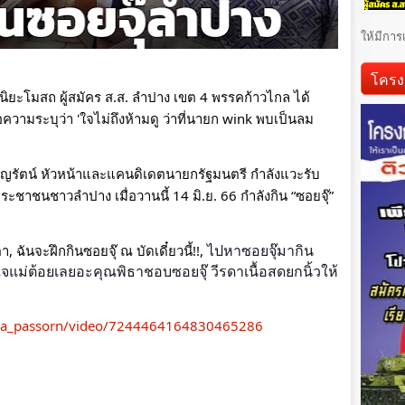
ให้มีการ
โครง
 นิยะโมสถ ผู้สมัคร ส.ส. ลำปาง เขต 4 พรรคก้าวไกล ได้
วามระบุว่า 'ใจไม่ถึงห้ามดู ว่าที่นายก wink พบเป็นลม
ิญรัตน์ หัวหน้าและแคนดิเดตนายกรัฐมนตรี กำลังแวะรับ
าชนชาวลำปาง เมื่อวานนี้ 14 มิ.ย. 66 กำลังกิน “ซอยจุ๊” 
ันจะฝึกกินซอยจุ๊ ณ บัดเดี๋ยวนี้!!, 
ไปหาซอยจุ๊มากิน
ใจแม่ต้อยเลยอะคุณพิธาชอบซอยจุ๊ วีรดาเนื้อสดยกนิ้วให้
@ra_passorn/video/7244464164830465286