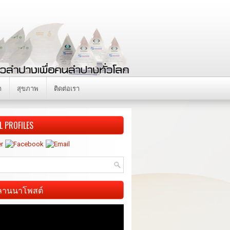
า
สุขภาพ
ติดต่อเรา
L PROFILES
ี ลานนาโพสต์