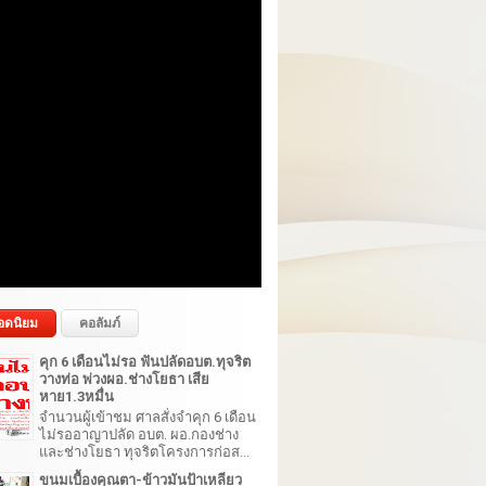
อดนิยม
คอลัมภ์
คุก 6 เดือนไม่รอ ฟันปลัดอบต.ทุจริต
วางท่อ พ่วงผอ.ช่างโยธา เสีย
หาย1.3หมื่น
จำนวนผู้เข้าชม ศาลสั่งจำคุก 6 เดือน
ไม่รออาญาปลัด อบต. ผอ.กองช่าง
และช่างโยธา ทุจริตโครงการก่อส...
ขนมเบื้องคุณตา-ข้าวมันป้าเหลียว