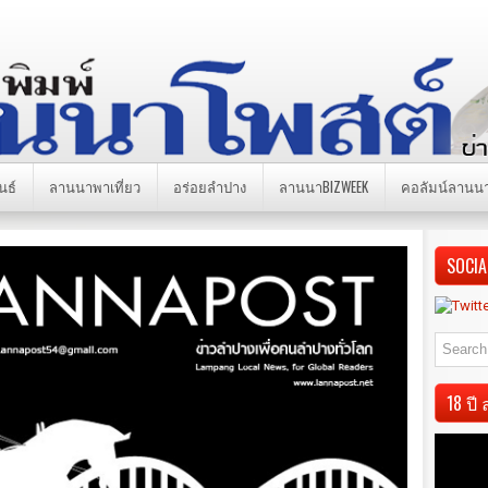
นธ์
ลานนาพาเที่ยว
อร่อยลำปาง
ลานนาBIZWEEK
คอลัมน์ลานน
SOCIA
18 ป