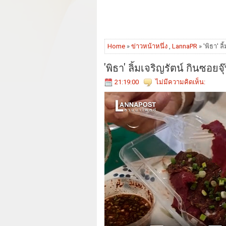
Home
»
ข่าวหน้าหนึ่ง
,
LannaPR
» 'พิธา' ล
'พิธา' ลิ้มเจริญรัตน์ กินซอย
21:19:00
ไม่มีความคิดเห็น: