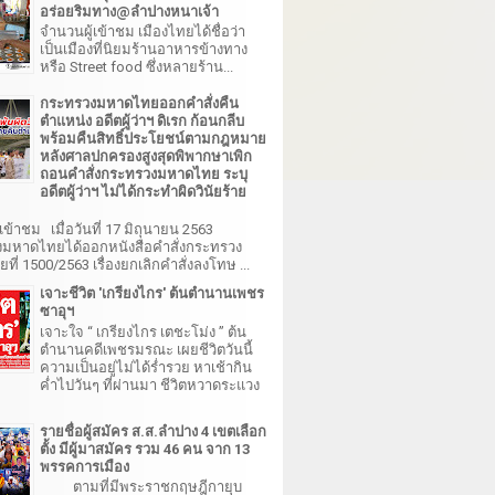
อร่อยริมทาง@ลำปางหนาเจ้า
จำนวนผู้เข้าชม เมืองไทยได้ชื่อว่า
เป็นเมืองที่นิยมร้านอาหารข้างทาง
หรือ Street food ซึ่งหลายร้าน...
กระทรวงมหาดไทยออกคำสั่งคืน
ตำแหน่ง อดีตผู้ว่าฯ ดิเรก ก้อนกลีบ
พร้อมคืนสิทธิ์ประโยชน์ตามกฎหมาย
หลังศาลปกครองสูงสุดพิพากษาเพิก
ถอนคำสั่งกระทรวงมหาดไทย ระบุ
อดีตผู้ว่าฯ ไม่ได้กระทำผิดวินัยร้าย
เข้าชม เมื่อวันที่ 17 มิถุนายน 2563
มหาดไทยได้ออกหนังสือคำสั่งกระทรวง
ี่ 1500/2563 เรื่องยกเลิกคำสั่งลงโทษ ...
เจาะชีวิต 'เกรียงไกร' ต้นตำนานเพชร
ซาอุฯ
เจาะใจ “ เกรียงไกร เตชะโม่ง ” ต้น
ตำนานคดีเพชรมรณะ เผยชีวิตวันนี้
ความเป็นอยู่ไม่ได้ร่ำรวย หาเช้ากิน
ค่ำไปวันๆ ที่ผ่านมา ชีวิตหวาดระแวง
รายชื่อผู้สมัคร ส.ส.ลำปาง 4 เขตเลือก
ตั้ง มีผู้มาสมัคร รวม 46 คน จาก 13
พรรคการเมือง
ตามที่มีพระราชกฤษฎีกายุบ