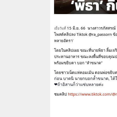
15 มิ.ย. 66  นางสาวรภัสสรณ์
เมื่อวันที่
โพสต์คลิปลง Tiktok @ra_passorn ข้อค
หลายอัตรา' 
โดยในคลิปเผย ขณะที่นายพิธา ลิ้มเจร
ประทานอาหาร ขณะลงพื้นที่ขอบคุณประช
พร้อมขยิบตา บอก “ลำขนาด” 
โดยชาวเน็ตแห่คอมเม้น ตอนพ่อขยิบตา, ฉ
ก่อน บาดนิ นายกบอกล้ำขนาด,
ได้
❤ถ้าอิสานก็ว่าแซ่บหลายค่ะ
ชมคลิป 
https://www.tiktok.com/