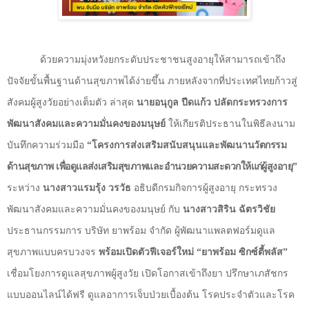
ด้วยความมุ่งหวังยกระดับ
ประชาชนสูงอายุให้สามารถเข้าถึง
ปัจจัยขั้นพื้นฐานด้านสุขภาพได้ง่ายขึ้น ภายหลังจากที่
ประเทศไทยก้าวสู่
สังคมผู้สูงวัยอย่างเต็มตัว ล่าสุด
นายอนุกูล ปีดแก้ว ปลัดกระทรวงการ
พัฒนาสังคมและความมั่นคงของมนุษย์
ให้เกียรติประธานใน
พิธีลงนาม
บันทึกความร่วมมือ
“
โครงการส่งเสริมสนับสนุนและพัฒนา
นวัตกรรม
ด้านสุขภาพ เพื่อดูแลส่งเสริมสุขภาพและอำนวยความสะดวกให้แก่ผู้สูงอายุ
”
ระหว่าง
นางสาวแรมรุ้ง วรวัธ
อธิบดีกรมกิจการผู้สูงอายุ
กระทรวง
พัฒนาสังคมและความมั่นคงของมนุษย์
กับ
นางสาวสิริน ฉัตรวิชัย
ประธานกรรมการ บริษัท ยาพร้อม จำกัด ผู้พัฒนาแพลตฟอร์มดูแล
สุขภาพแบบครบวงจร
พร้อมเปิดตัวฟีเจอร์ใหม่
“
ยาพร้อม ซิกซ์ตี้พลัส
”
เชื่อมโยงการดูแลสุขภาพผู้สูงวัย เปิดโอกาสเข้าถึงยา
ปรึกษาเภสัชกร
แบบ
ออนไลน์
ได้
ฟรี
ดูแลอาการเจ็บป่วยเบื้องต้น โรคประจำตัวและโรค