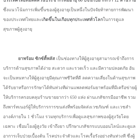
ประเทศไทยที่มีสัดส่วนประชากรที่มีอายุ
60
ปีขึ้นไปมากกว่า
12
ล้านราย
ซึ่งแนวโน้มการเพิ่มขึ้นของผู้สูงอายุเป็นหนึ่งในปัจจัยท้าทายการพัฒนา
ของประเทศไทยและ
เกิดขึ้นในเกือบทุกประเทศทั่วโลก
ในการดูแล
สุขภาพผู้สูงอายุ
ยาพร้อม ซิกซ์ตี้พลัส
เป็นช่องทางให้ผู้สูงอายุสามารถเข้าถึงการ
บริการด้านสุขภาพได้ง่าย สะดวก และรวดเร็ว และมีความปลอดภัย อัน
จะเป็นหนทางให้ผู้สูงอายุมีคุณภาพชีวิตที่ดี ลดความเสี่ยงในด้านสุขภาพ
ได้รับยาหรือการรักษาได้ทันท่วงทีผ่านแพลตฟอร์มยาพร้อมที่มีเครือข่ายผู้
ให้บริการครอบคลุมร้านขายยากว่า
650
แห่ง ผ่านเภสัชกรมืออาชีพ รวม
ถึงพาร์ทเนอร์ผู้ให้บริการการขนส่งที่พร้อม
จัดส่งเวชภัณฑ์
และ
เวชสำ
อางค์
ภายใน
1
ชั่วโมง รวมทุกบริการเพื่อดูแลสุขภาพของผู้สูงวัยโดย
เฉพาะ เชื่อมโยงผู้สูงวัย เข้าถึงยา
ปรึกษาเภสัชกร
แบบ
ออนไลน์
และดูแล
อาการเจ็บป่วยเบื้องต้น โรคประจำตัวและโรคเรื้อรังอย่างทันท่วงที ซึ่งผู้