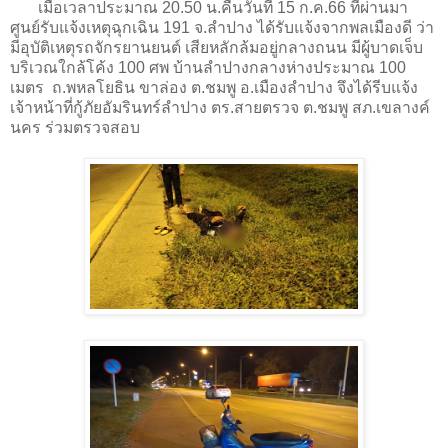
เมื่อเวลาประมาณ 20.50 น.คืนวันที่ 15 ก.ค.66 ที่ผ่านมา
ศูนย์รับแจ้งเหตุฉุกเฉิน 191 จ.ลำปาง ได้รับแจ้งจากพลเมืองดี ว่า
มีอุบัติเหตุรถจักรยานยนต์ เสียหลักล้มอยู่กลางถนน มีผู้บาดเจ็บ
บริเวณใกล้โค้ง 100 ศพ บ้านลำปางกลางห่างประมาณ 100
เมตร ถ.พหลโยธิน ขาล่อง ต.ชมพู อ.เมืองลำปาง จึงได้รีบแจ้ง
เจ้าหน้าที่กู้ภัยอัมรินทร์ลำปาง ตร.สายตรวจ ต.ชมพู สภ.เขลางค์
นคร ร่วมตรวจสอบ