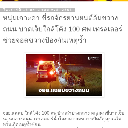
วันเสาร์ที่ 15 กรกฎาคม พ.ศ. 2566
หนุ่มเกาะคา ขี่รถจักรยานยนต์ล้มขวาง
ถนน บาดเจ็บใกล้โค้ง 100 ศพ เทรลเลอร์
ช่วยจอดขวางป้องกันเหตุซ้ำ
จยย.แฉลบ ใกล้โค้ง 100 ศพ บ้านลำปางกลาง หนุ่มคนขี่บาดเจ็บ
นอนกลางถนน เทรลเลอร์น้ำใจงาม จอดขวางเปิดสัญญาณไฟ
หวั่นเกิดเหตุซ้ำซ้อน