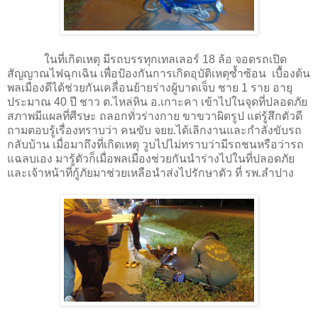
ในที่เกิดเหตุ มีรถบรรทุกเทลเลอร์ 18 ล้อ จอดรถเปิด
สัญญาณไฟฉุกเฉิน เพื่อป้องกันการเกิดอุบัติเหตุซ้ำซ้อน เบื้องต้น
พลเมืองดีได้ช่วยกันเคลื่อนย้ายร่างผู้บาดเจ็บ ชาย 1 ราย อายุ
ประมาณ 40 ปี ชาว ต.ไหล่หิน อ.เกาะคา เข้าไปในจุดที่ปลอดภัย
สภาพมีแผลที่ศีรษะ ถลอกทั่วร่างกาย ขาขวาผิดรูป แต่รู้สึกตัวดี
ถามตอบรู้เรื่องทราบว่า คนขับ จยย.ได้เลิกงานและกำลังขับรถ
กลับบ้าน เมื่อมาถึงที่เกิดเหตุ วูบไปไม่ทราบว่ามีรถชนหรือว่ารถ
แฉลบเอง มารู้ตัวก็เมื่อพลเมืองช่วยกันนำร่างไปในที่ปลอดภัย
และเจ้าหน้าที่กู้ภัยมาช่วยเหลือนำส่งไปรักษาตัว ที่ รพ.ลำปาง