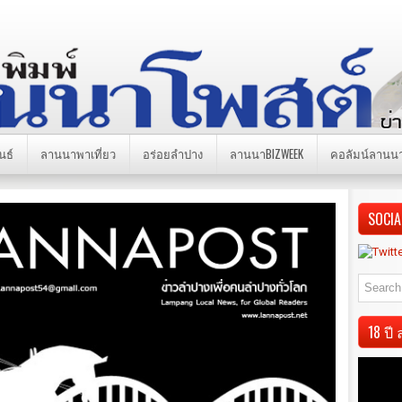
นธ์
ลานนาพาเที่ยว
อร่อยลำปาง
ลานนาBIZWEEK
คอลัมน์ลานน
SOCIA
18 ป