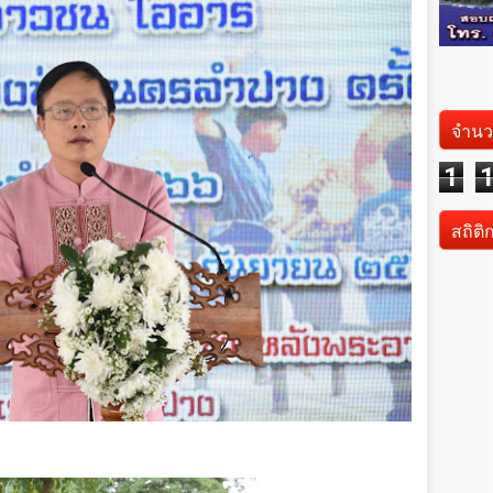
จำนว
1
สถิติ