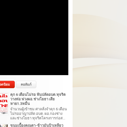
อดนิยม
คอลัมภ์
คุก 6 เดือนไม่รอ ฟันปลัดอบต.ทุจริต
วางท่อ พ่วงผอ.ช่างโยธา เสีย
หาย1.3หมื่น
จำนวนผู้เข้าชม ศาลสั่งจำคุก 6 เดือน
ไม่รออาญาปลัด อบต. ผอ.กองช่าง
และช่างโยธา ทุจริตโครงการก่อส...
ขนมเบื้องคุณตา-ข้าวมันป้าเหลียว