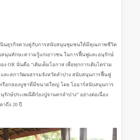
เนินธุรกิจควบคู่กับการสนับสนุนชุมชนให้มีคุณภาพชีวิต
ับสนุนทักษะความรู้แก่เยาวชน ในการฟื้นฟูและอนุรักษ์
่ของ
OR
นั่นคือ
“
เติมเต็มโอกาส เพื่อทุกการเติบโตร่วม
 และสภาวัฒนธรรมจังหวัดลำปาง สนับสนุนการฟื้นฟู
า หรือกลองบูชาที่มีขนาดใหญ่ โดย โออาร์สนับสนุนการ
นุรักษ์ประเพณีตีก๋องปู่จานครลำปาง
”
อย่างต่อเนื่อง
วลาถึง 20 ปี