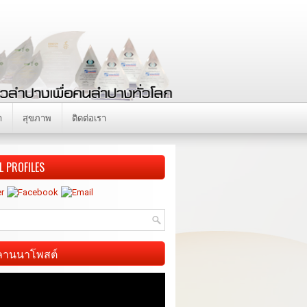
า
สุขภาพ
ติดต่อเรา
L PROFILES
ี ลานนาโพสต์