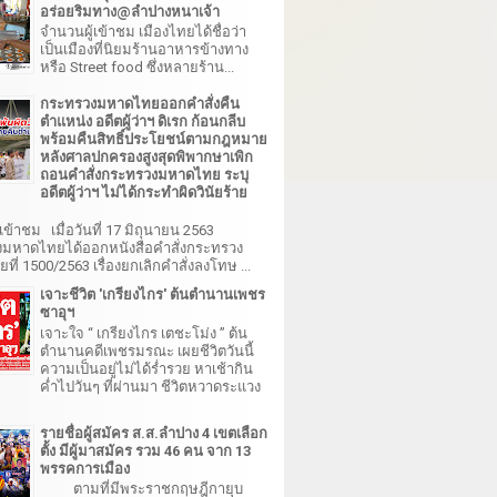
อร่อยริมทาง@ลำปางหนาเจ้า
จำนวนผู้เข้าชม เมืองไทยได้ชื่อว่า
เป็นเมืองที่นิยมร้านอาหารข้างทาง
หรือ Street food ซึ่งหลายร้าน...
กระทรวงมหาดไทยออกคำสั่งคืน
ตำแหน่ง อดีตผู้ว่าฯ ดิเรก ก้อนกลีบ
พร้อมคืนสิทธิ์ประโยชน์ตามกฎหมาย
หลังศาลปกครองสูงสุดพิพากษาเพิก
ถอนคำสั่งกระทรวงมหาดไทย ระบุ
อดีตผู้ว่าฯ ไม่ได้กระทำผิดวินัยร้าย
เข้าชม เมื่อวันที่ 17 มิถุนายน 2563
มหาดไทยได้ออกหนังสือคำสั่งกระทรวง
ี่ 1500/2563 เรื่องยกเลิกคำสั่งลงโทษ ...
เจาะชีวิต 'เกรียงไกร' ต้นตำนานเพชร
ซาอุฯ
เจาะใจ “ เกรียงไกร เตชะโม่ง ” ต้น
ตำนานคดีเพชรมรณะ เผยชีวิตวันนี้
ความเป็นอยู่ไม่ได้ร่ำรวย หาเช้ากิน
ค่ำไปวันๆ ที่ผ่านมา ชีวิตหวาดระแวง
รายชื่อผู้สมัคร ส.ส.ลำปาง 4 เขตเลือก
ตั้ง มีผู้มาสมัคร รวม 46 คน จาก 13
พรรคการเมือง
ตามที่มีพระราชกฤษฎีกายุบ