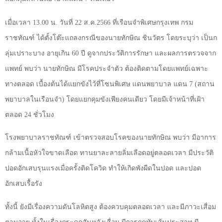
เมื่อเวลา 13.00 น. วันที่ 22 ส.ค.2566 ที่เรือนจำพิเศษกรุงเทพ กรม
ราชทัณฑ์ ได้ตั้งโต๊ะแถลงกรณีของนายทักษิณ ชินวัตร โดยระบุว่า เป็นก
ลุ่มเปราะบาง อายุเกิน 60 ปี ดูจากประวัติการรักษา และผลการตรวจจาก
แพทย์ พบว่า นายทักษิณ มีโรคประจำตัว ต้องติดตามโดยแพทย์เฉพาะ
ทางตลอด เบื้องต้นได้แยกขังไว้ที่โซนพิเศษ แดนพยาบาล แดน 7 (สถาน
พยาบาลในเรือนจำ) โดยแยกคุมขังเพียงคนเดียว โดยมีเจ้าหน้าที่เฝ้า
ตลอด 24 ชั่วโมง
โรงพยาบาลราชทัณฑ์ เข้าตรวจสอบโรคของนายทักษิณ พบว่า มีอาการ
กล้ามเนื้อหัวใจขาดเลือด ทานยาละลายลิ่มเลือดอยู่ตลอดเวลา มีประวัติ
ปอดอักเสบรุนแรงเมื่อครั้งติดโควิด ทำให้เกิดพังผืดในปอด และปอด
อักเสบเรื้อรัง
ทั้งนี้ ยังมีเรื่องความดันโลหิตสูง ต้องควบคุมตลอดเวลา และมีภาวะเสื่อม