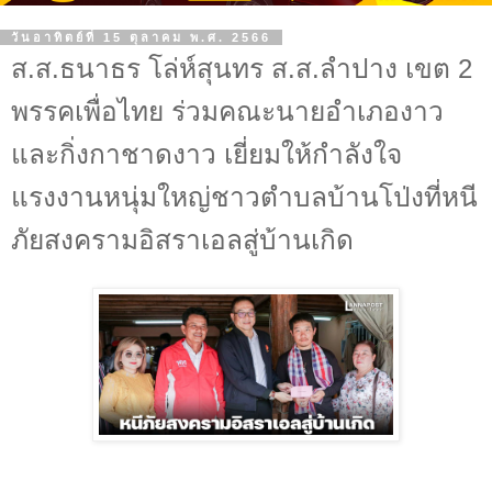
วันอาทิตย์ที่ 15 ตุลาคม พ.ศ. 2566
ส.ส.ธนาธร โล่ห์สุนทร ส.ส.ลำปาง เขต 2
พรรคเพื่อไทย ร่วมคณะนายอำเภองาว
และกิ่งกาชาดงาว เยี่ยมให้กำลังใจ
แรงงานหนุ่มใหญ่ชาวตำบลบ้านโป่งที่หนี
ภัยสงครามอิสราเอลสู่บ้านเกิด