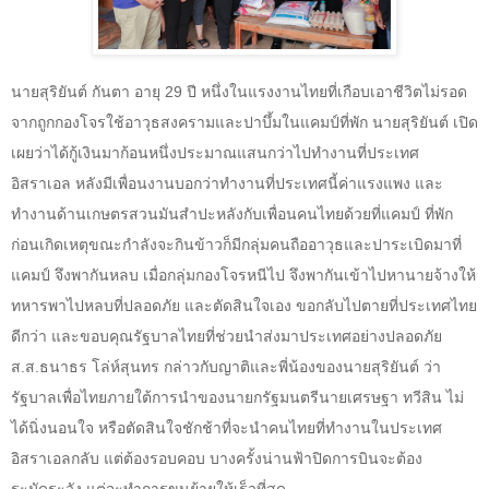
นายสุริยันต์ กันตา อายุ
29
ปี หนึ่งในแรงงานไทยที่เกือบเอาชีวิตไม่รอด
จากถูกกองโจรใช้อาวุธสงครามและปาบึ้มในแคมป์ที่พัก นายสุริยันต์ เปิด
เผยว่าได้กู้เงินมาก้อนหนึ่งประมาณแสนกว่าไปทำงานที่ประเทศ
อิสราเอล หลังมีเพื่อนงานบอกว่าทำงานที่ประเทศนี้ค่าแรงแพง และ
ทำงานด้านเกษตรสวนมันสำปะหลังกับเพื่อนคนไทยด้วยที่แคมป์ ที่พัก
ก่อนเกิดเหตุขณะกำลังจะกินข้าวก็มีกลุ่มคนถืออาวุธและปาระเบิดมาที่
แคมป์ จึงพากันหลบ เมื่อกลุ่มกองโจรหนีไป จึงพากันเข้าไปหานายจ้างให้
ทหารพาไปหลบที่ปลอดภัย และตัดสินใจเอง ขอกลับไปตายที่ประเทศไทย
ดีกว่า และขอบคุณรัฐบาลไทยที่ช่วยนำส่งมาประเทศอย่างปลอดภัย
ส.ส.ธนาธร โล่ห์สุนทร กล่าวกับญาติและพี่น้องของนายสุริยันต์ ว่า
รัฐบาลเพื่อไทยภายใต้การนำของนายกรัฐมนตรีนายเศรษฐา ทวีสิน ไม่
ได้นิ่งนอนใจ หรือตัดสินใจชักช้าที่จะนำคนไทยที่ทำงานในประเทศ
อิสราเอลกลับ แต่ต้องรอบคอบ บางครั้งน่านฟ้าปิดการบินจะต้อง