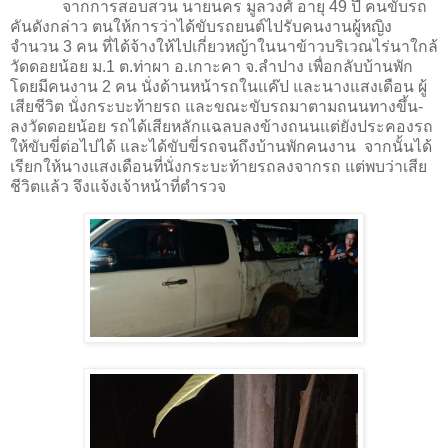
จากการสอบสวน นายนคร มูลวงศ์ อายุ 49 ปี คนขับรถ
คันดังกล่าว ตนให้การว่าได้ขับรถยนต์ไปรับคนงานผู้หญิง
จำนวน 3 คน ที่ได้จ้างให้ไปเกี่ยวหญ้าในนาข้าวบริเวณไร่นาใกล้
วัดดอยน้อย ม.1 ต.ท่าผา อ.เกาะคา จ.ลำปาง เพื่อกลับบ้านพัก
โดยมีคนงาน 2 คน นั่งด้านหน้ารถในแค๊ป และนางแสงเดือน ผู้
เสียชีวิต นั่งกระบะท้ายรถ และขณะขับรถมาตามถนนทางขึ้น-
ลงวัดดอยน้อย รถได้เสียหลักแฉลบลงข้างถนนแต่ยังประคองรถ
ให้ขับขี่ต่อไปได้ และได้ขับขี่รถจนถึงบ้านพักคนงาน จากนั้นได้
เรียกให้นางแสงเดือนที่นั่งกระบะท้ายรถลงจากรถ แต่พบว่าเสีย
ชีวิตแล้ว จึงแจ้งเจ้าหน้าที่ตำรวจ