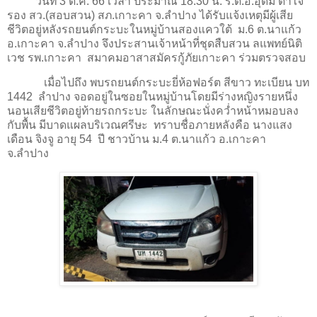
วันที่ 3 ต.ค. 66 เวลา ประมาณ 18.30 น. ร.ต.อ.อุดม ตาใจ
รอง สว.(สอบสวน) สภ.เกาะคา จ.ลำปาง ได้รับแจ้งเหตุมีผู้เสีย
ชีวิตอยู่หลังรถยนต์กระบะในหมู่บ้านสองแควใต้ ม.6 ต.นาแก้ว
อ.เกาะคา จ.ลำปาง จึงประสานเจ้าหน้าที่ชุดสืบสวน ลแพทย์นิติ
เวช รพ.เกาะคา สมาคมอาสาสมัครกู้ภัยเกาะคา ร่วมตรวจสอบ
เมื่อไปถึง พบรถยนต์กระบะยี่ห้อฟอร์ต สีขาว ทะเบียน บท
1442 ลำปาง จอดอยู่ในซอยในหมู่บ้านโดยมีร่างหญิงรายหนึ่ง
นอนเสียชีวิตอยู่ท้ายรถกระบะ ในลักษณะนั่งคว่ำหน้าหมอบลง
กับพื้น มีบาดแผลบริเวณศรีษะ ทราบชื่อภายหลังคือ นางแสง
เดือน จิงจู อายุ 54 ปี ชาวบ้าน ม.4 ต.นาแก้ว อ.เกาะคา
จ.ลำปาง