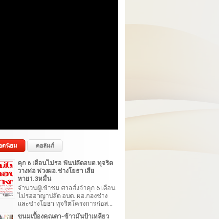
อดนิยม
คอลัมภ์
คุก 6 เดือนไม่รอ ฟันปลัดอบต.ทุจริต
วางท่อ พ่วงผอ.ช่างโยธา เสีย
หาย1.3หมื่น
จำนวนผู้เข้าชม ศาลสั่งจำคุก 6 เดือน
ไม่รออาญาปลัด อบต. ผอ.กองช่าง
และช่างโยธา ทุจริตโครงการก่อส...
ขนมเบื้องคุณตา-ข้าวมันป้าเหลียว