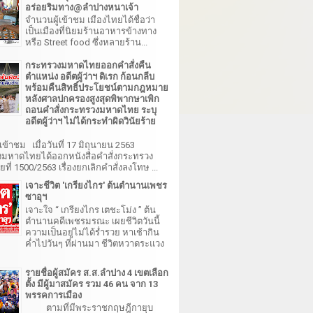
อร่อยริมทาง@ลำปางหนาเจ้า
จำนวนผู้เข้าชม เมืองไทยได้ชื่อว่า
เป็นเมืองที่นิยมร้านอาหารข้างทาง
หรือ Street food ซึ่งหลายร้าน...
กระทรวงมหาดไทยออกคำสั่งคืน
ตำแหน่ง อดีตผู้ว่าฯ ดิเรก ก้อนกลีบ
พร้อมคืนสิทธิ์ประโยชน์ตามกฎหมาย
หลังศาลปกครองสูงสุดพิพากษาเพิก
ถอนคำสั่งกระทรวงมหาดไทย ระบุ
อดีตผู้ว่าฯ ไม่ได้กระทำผิดวินัยร้าย
เข้าชม เมื่อวันที่ 17 มิถุนายน 2563
มหาดไทยได้ออกหนังสือคำสั่งกระทรวง
ี่ 1500/2563 เรื่องยกเลิกคำสั่งลงโทษ ...
เจาะชีวิต 'เกรียงไกร' ต้นตำนานเพชร
ซาอุฯ
เจาะใจ “ เกรียงไกร เตชะโม่ง ” ต้น
ตำนานคดีเพชรมรณะ เผยชีวิตวันนี้
ความเป็นอยู่ไม่ได้ร่ำรวย หาเช้ากิน
ค่ำไปวันๆ ที่ผ่านมา ชีวิตหวาดระแวง
รายชื่อผู้สมัคร ส.ส.ลำปาง 4 เขตเลือก
ตั้ง มีผู้มาสมัคร รวม 46 คน จาก 13
พรรคการเมือง
ตามที่มีพระราชกฤษฎีกายุบ