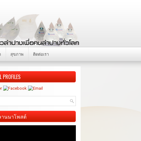
า
สุขภาพ
ติดต่อเรา
L PROFILES
ี ลานนาโพสต์