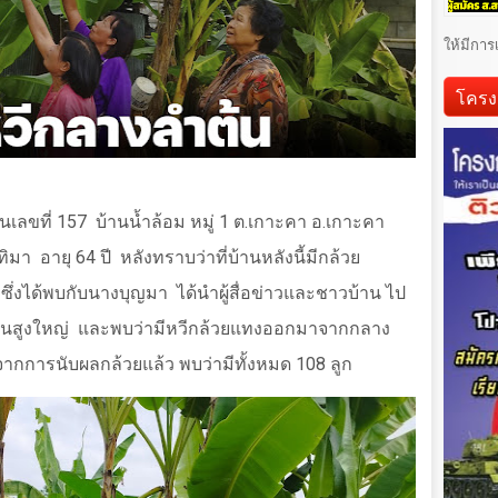
ให้มีการ
โครง
านเลขที่ 1
57
บ้านน้ำล้อม หมู่ 1 ต.เกาะคา อ.เกาะคา
ทิมา
อายุ 64 ปี
หลังทราบว่าที่บ้านหลังนี้มีกล้วย
ซึ่งได้พบกับนางบุญมา
ได้นำผู้สื่อข่าวและชาวบ้าน ไป
ต้นสูงใหญ่
และพบว่ามีหวีกล้วยแทงออกมาจากกลาง
จากการนับผลกล้วยแล้ว พบว่ามีทั้งหมด 108 ลูก