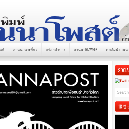
นธ์
ลานนาพาเที่ยว
อร่อยลำปาง
ลานนาBIZWEEK
คอลัมน์ลานน
SOCIA
18 ป