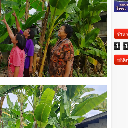
จำนว
1
สถิติ