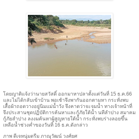
โดยญาติแจ้งว่านายสวัสดิ์ ออกมาหาปลาตั้งแต่วันที่ 15 ธ.ค.66
และไม่ได้กลับเข้าบ้าน พอเช้าจึงพากันออกตามหา กระทั่งพบ
เสื้อผ้าถอดวางอยู่นิมแม่น้ำวัง จึงคาดว่าจะจมน้ำ ทางเจ้าหน้าที่
จึงประสานชุดปฏิบัติการค้นหาและกู้ภัยใต้น้ำ นทีลำปาง สมาคม
กู้ภัยลำปาง ลงงมค้นหาผู้สูญหายใต้น้ำ กระทั่งพบร่างลอยขึ้น
เหลือน้ำช่วงค่ำของวันที่ 16 ธ.ค.ดังกล่าว
ภาพ ดีเจหนุ่มดรีม ภาณุวัฒน์ วงศ์ยศ