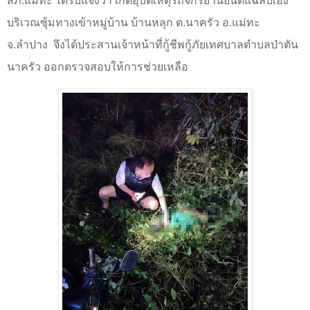
สภ.แม่ทะ ได้รับแจ้งว่า เกิดอุบัติเหตุรถจักรยานยนต์แฉลบเอง
บริเวณซุ้มทางเข้าหมู่บ้าน บ้านหลุก ต.นาครัว อ.แม่ทะ
จ.ลำปาง
จึงได้ประสานเจ้าหน้าที่กู้ชีพกู้ภัยเทศบาลตำบลป่าตัน
นาครัว ออกตรวจสอบให้การช่วยเหลือ