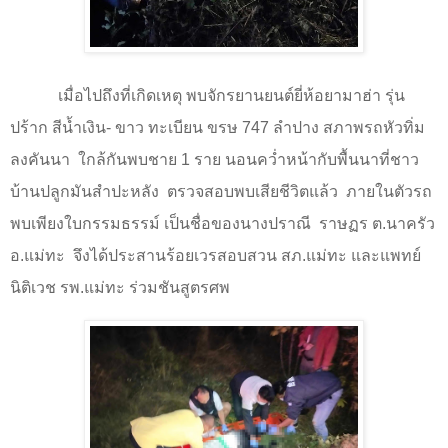
เมื่อไปถึงที่เกิดเหตุ พบจักรยานยนต์ยี่ห้อยามาฮ่า รุ่น
ปร้าก สีน้ำเงิน- ขาว ทะเบียน ขรษ 747 ลำปาง สภาพรถหัวทิ่ม
ลงคันนา
ใกล้กันพบชาย
1
ราย นอนคว่ำหน้ากับพื้นนาที่ชาว
บ้านปลูกมันสำปะหลัง
ตรวจสอบพบเสียชีวิตแล้ว
ภายในตัวรถ
พบเพียงใบกรรมธรรม์ เป็นชื่อของนางปราณี
ราษฏร ต.นาครัว
อ.แม่ทะ
จึงได้ประสานร้อยเวรสอบสวน สภ.แม่ทะ และแพทย์
นิติเวช รพ.แม่ทะ ร่วมชันสูตรศพ