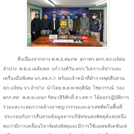
สืบเนื่องจากทาง พ.ต.อ.สมภพ
สุภาพร ผกก.สภ.แจ้ห่ม
ลำปาง
พ.ต.อ.เฉลิมพล
แก้ววงศ์วัน ผกก.วิเคราะห์ข่าวและ
เครื่องมือพิเศษ บก.สส.ภ.
5
พร้อมเจ้าหน้าที่ตำรวจชุดสืบสวน
สภ.แจ้ห่ม จว.ลำปาง
นำโดย พ.ต.ท.พฤตินัย
ไชยวรรณ์
รอง
ผกก.สส.
พ.ต.ท.เอนก รัตนาสิริศักดิ์ สว.สส.ฯ
ได้ออกปฏิบัติการ
ร่วมและระดมกวาดล้างอาชญากรรมและยาเสพติดในพื้นที่
ประกอบกับการสืบสวนข้อมูลจากบริษัทขนส่งพัสดุห์แห่งหนึ่ง
พบว่ามีการเคลื่อนไหวจัดส่งพัสดุและมีการใช้แอพพลิเคชั่นเฟ