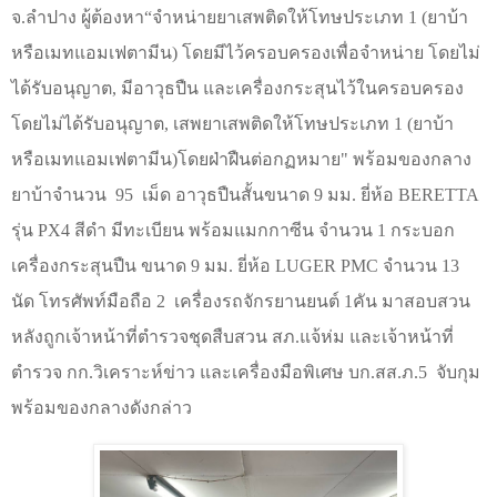
จ.ลำปาง ผู้ต้องหา
“
จำหน่ายยาเสพติดให้โทษประเภท
1
(ยาบ้า
หรือเมทแอมเฟตามีน) โดยมีไว้ครอบครองเพื่อจำหน่าย โดยไม่
ได้รับอนุญาต
,
มีอาวุธปืน และเครื่องกระสุนไว้ในครอบครอง
โดยไม่ได้รับอนุญาต
,
เสพยาเสพติดให้โทษประเภท
1
(ยาบ้า
หรือเมทแอมเฟตามีน)โดยฝ่าฝืนต่อกฏหมาย" พร้อมของกลาง
ยาบ้าจำนวน
95
เม็ด อาวุธปืนสั้นขนาด 9 มม. ยี่ห้อ
BERETTA
รุ่น
PX
4 สีดำ มีทะเบียน พร้อมแมกกาซีน จำนวน 1 กระบอก
เครื่องกระสุนปืน ขนาด 9 มม. ยี่ห้อ
LUGER PMC
จำนวน 13
นัด โทรศัพท์มือถือ 2
เครื่องรถจักรยานยนต์ 1คัน มาสอบสวน
หลังถูกเจ้าหน้าที่ตำรวจชุดสืบสวน สภ.แจ้ห่ม และเจ้าหน้าที่
ตำรวจ กก.วิเคราะห์ข่าว และเครื่องมือพิเศษ บก.สส.ภ.5
จับกุม
พร้อมของกลางดังกล่าว