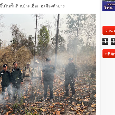
้นในพื้นที่ ต.บ้านเอื้อม อ.เมืองลำปาง
จำนว
1
สถิติ