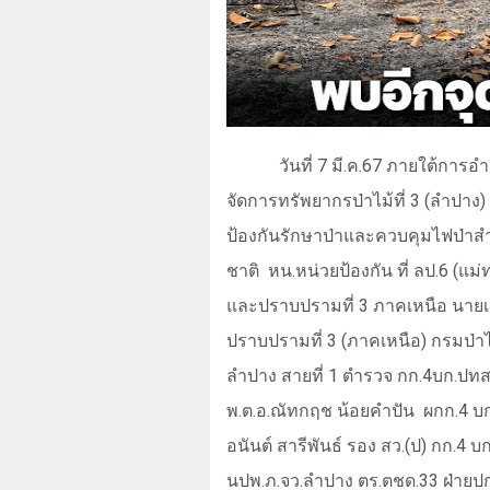
วันที่
7
มี.ค.
67
ภายใต้การอำน
จัดการทรัพยากรป่าไม้ที่ 3 (ลำปาง)
ป้องกันรักษาป่าและควบคุมไฟป่าสำน
ชาติ
หน.หน่วยป้องกัน ที่ ลป.6 (แม่
และปราบปรามที่ 3 ภาคเหนือ นาย
ปราบปรามที่ 3 (ภาคเหนือ) กรมป่าไม้
ลำปาง สายที่ 1 ตำรวจ กก.4บก.ปทส.
พ.ต.อ.ณัทกฤช น้อยคำปัน
ผกก.4 บก
อนันต์ สารีพันธ์ รอง สว.(ป) กก.4 
นปพ.ภ.จว.ลำปาง ตร.ตชด.33 ฝ่ายปก