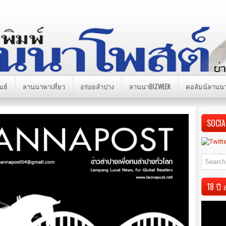
นธ์
ลานนาพาเที่ยว
อร่อยลำปาง
ลานนาBIZWEEK
คอลัมน์ลานน
SOCIA
18 ป