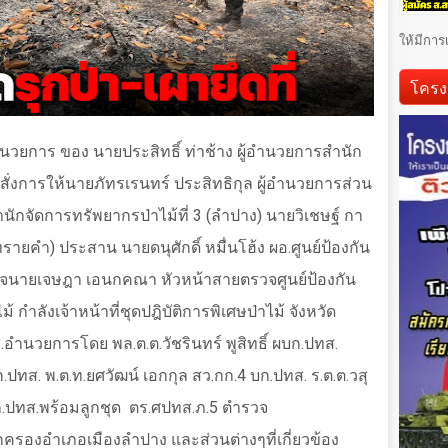
ให้มีการ
โครง
วยการ ของ นายประสิทธิ์ ท่าช้าง ผู้อำนวยการสำนัก
 สั่งการให้นายภัทรเรนทร์ ประสิทธิกุล ผู้อำนวยการส่วน
ักจัดการทรัพยากรป่าไม้ที่ 3 (ลำปาง) นายวิเชษฐ์ กา
ทรายคำ) ประสาน นายดนุศักดิ์ หมื่นโฮ้ง ผอ.ศูนย์ป้องกัน
เจนายเจษฎา เอนกคณา หัวหน้าสายตรวจศูนย์ป้องกัน
 กำลังเจ้าหน้าที่ชุดปฎิบัติการพิเศษป่าไม้ จังหวัด
อำนวยการโดย พล.ต.ต.วัชรินทร์ พูสิทธิ์ ผบก.ปทส.
.ปทส. พ.ต.ท.ยศวัฒน์ เอกกุล สว.กก.4 บก.ปทส. ร.ต.ต.วสุ
บก.ปทส.พร้อมลูกชุด
ตร.ศปทส.ภ.5 ตำรวจ
ครองอำเภอเมืองลำปาง และส่วนต่างๆที่เกี่ยวข้อง