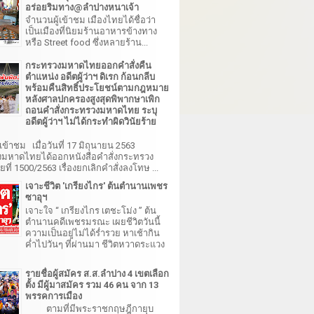
อร่อยริมทาง@ลำปางหนาเจ้า
จำนวนผู้เข้าชม เมืองไทยได้ชื่อว่า
เป็นเมืองที่นิยมร้านอาหารข้างทาง
หรือ Street food ซึ่งหลายร้าน...
กระทรวงมหาดไทยออกคำสั่งคืน
ตำแหน่ง อดีตผู้ว่าฯ ดิเรก ก้อนกลีบ
พร้อมคืนสิทธิ์ประโยชน์ตามกฎหมาย
หลังศาลปกครองสูงสุดพิพากษาเพิก
ถอนคำสั่งกระทรวงมหาดไทย ระบุ
อดีตผู้ว่าฯ ไม่ได้กระทำผิดวินัยร้าย
เข้าชม เมื่อวันที่ 17 มิถุนายน 2563
มหาดไทยได้ออกหนังสือคำสั่งกระทรวง
ี่ 1500/2563 เรื่องยกเลิกคำสั่งลงโทษ ...
เจาะชีวิต 'เกรียงไกร' ต้นตำนานเพชร
ซาอุฯ
เจาะใจ “ เกรียงไกร เตชะโม่ง ” ต้น
ตำนานคดีเพชรมรณะ เผยชีวิตวันนี้
ความเป็นอยู่ไม่ได้ร่ำรวย หาเช้ากิน
ค่ำไปวันๆ ที่ผ่านมา ชีวิตหวาดระแวง
รายชื่อผู้สมัคร ส.ส.ลำปาง 4 เขตเลือก
ตั้ง มีผู้มาสมัคร รวม 46 คน จาก 13
พรรคการเมือง
ตามที่มีพระราชกฤษฎีกายุบ