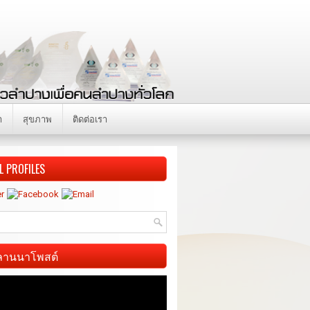
า
สุขภาพ
ติดต่อเรา
L PROFILES
ี ลานนาโพสต์