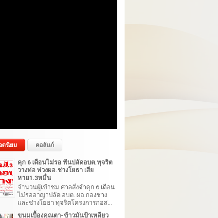
อดนิยม
คอลัมภ์
คุก 6 เดือนไม่รอ ฟันปลัดอบต.ทุจริต
วางท่อ พ่วงผอ.ช่างโยธา เสีย
หาย1.3หมื่น
จำนวนผู้เข้าชม ศาลสั่งจำคุก 6 เดือน
ไม่รออาญาปลัด อบต. ผอ.กองช่าง
และช่างโยธา ทุจริตโครงการก่อส...
ขนมเบื้องคุณตา-ข้าวมันป้าเหลียว