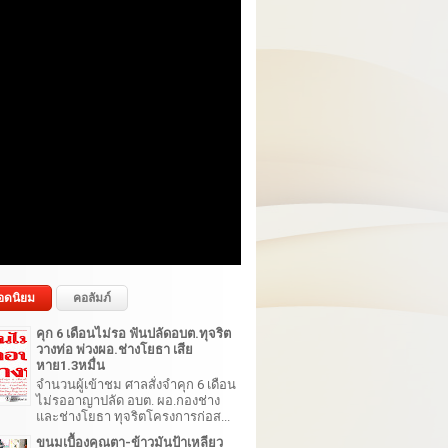
อดนิยม
คอลัมภ์
คุก 6 เดือนไม่รอ ฟันปลัดอบต.ทุจริต
วางท่อ พ่วงผอ.ช่างโยธา เสีย
หาย1.3หมื่น
จำนวนผู้เข้าชม ศาลสั่งจำคุก 6 เดือน
ไม่รออาญาปลัด อบต. ผอ.กองช่าง
และช่างโยธา ทุจริตโครงการก่อส...
ขนมเบื้องคุณตา-ข้าวมันป้าเหลียว