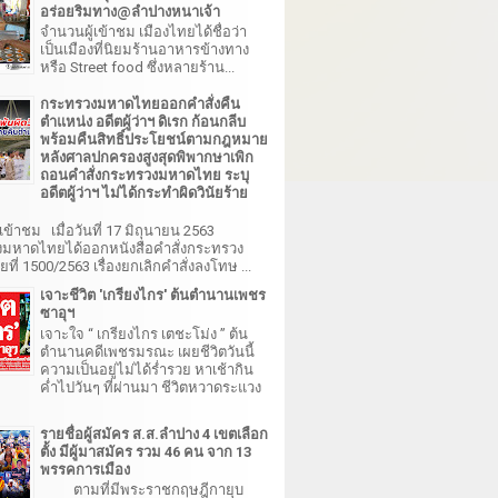
อร่อยริมทาง@ลำปางหนาเจ้า
จำนวนผู้เข้าชม เมืองไทยได้ชื่อว่า
เป็นเมืองที่นิยมร้านอาหารข้างทาง
หรือ Street food ซึ่งหลายร้าน...
กระทรวงมหาดไทยออกคำสั่งคืน
ตำแหน่ง อดีตผู้ว่าฯ ดิเรก ก้อนกลีบ
พร้อมคืนสิทธิ์ประโยชน์ตามกฎหมาย
หลังศาลปกครองสูงสุดพิพากษาเพิก
ถอนคำสั่งกระทรวงมหาดไทย ระบุ
อดีตผู้ว่าฯ ไม่ได้กระทำผิดวินัยร้าย
เข้าชม เมื่อวันที่ 17 มิถุนายน 2563
มหาดไทยได้ออกหนังสือคำสั่งกระทรวง
ี่ 1500/2563 เรื่องยกเลิกคำสั่งลงโทษ ...
เจาะชีวิต 'เกรียงไกร' ต้นตำนานเพชร
ซาอุฯ
เจาะใจ “ เกรียงไกร เตชะโม่ง ” ต้น
ตำนานคดีเพชรมรณะ เผยชีวิตวันนี้
ความเป็นอยู่ไม่ได้ร่ำรวย หาเช้ากิน
ค่ำไปวันๆ ที่ผ่านมา ชีวิตหวาดระแวง
รายชื่อผู้สมัคร ส.ส.ลำปาง 4 เขตเลือก
ตั้ง มีผู้มาสมัคร รวม 46 คน จาก 13
พรรคการเมือง
ตามที่มีพระราชกฤษฎีกายุบ