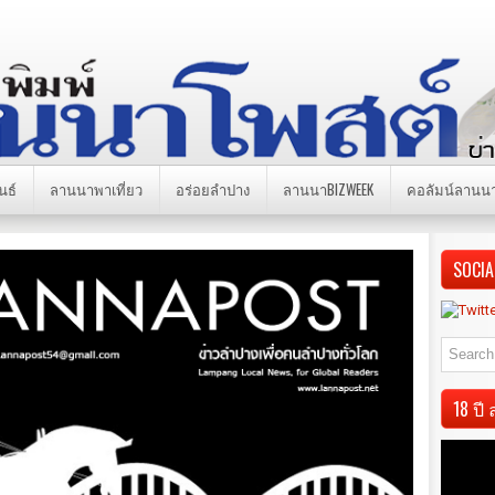
นธ์
ลานนาพาเที่ยว
อร่อยลำปาง
ลานนาBIZWEEK
คอลัมน์ลานน
SOCIA
18 ป