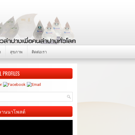
า
สุขภาพ
ติดต่อเรา
L PROFILES
ี ลานนาโพสต์