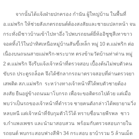
จากนั้นได้แจ้งฝ่ายปกครอง กำนัน ผู้ใหญ่บ้าน ในพื้นที่
อ.แม่พริก ให้ช่วยสังเกตรถยนต์ต้องสงสัยและชายแปลกหน้า จน
กระทั่งมีชาวบ้านเข้าไปหาอึ่ง ไปพบรถยนต์ยี่ห้ออิซูซุสีเทาขาว
จอดทิ้งไว้ในป่าทิศเหนือหมู่บ้านสันขี้เหล็ก หมู่
10
ต.แม่พริก ต่อ
เนื่องบนถนนสายแม่พริก-พระบาท ตรงข้ามวัดบ้านท่าด่าน หมู่
2
ต.แม่พริก
จึงรีบแจ้งเจ้าหน้าที่ตรวจสอบ เบื้องต้นไม่พบตัวคน
ขับรถ ประตูรถล็อค จึงได้ชักลากรถมาตรวจสอบที่ด่านตรวจยา
เสพติด สภ.แม่พริก
ระหว่างทางเจ้าหน้าที่ได้พบตัวชายต้อง
สงสัย ยืนอยู่ข้างถนนมาโบกรถ เพื่อจะขอติดรถไปด้วย แต่เมื่อ
พบว่าเป็นรถของเจ้าหน้าที่ตำรวจ ชายคนดังกล่าวได้พยายามวิ่ง
หลบหนี แต่เจ้าหน้าที่จับกุมตัวไว้ได้ ทราบชื่อนายพีรพล
ชาว
จ.กำแพงเพชร และนำมาสอบสวน
พร้อมกับตรวจสอบภายใน
รถยนต์ พบกระสอบฟางสีฟ้า
34
กระสอบ ยาบ้ารวม
5
ล้านเม็ด