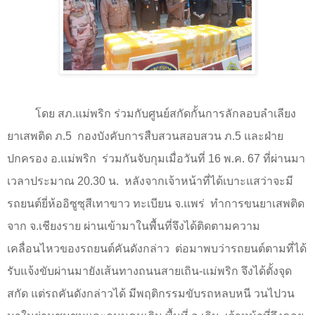
โดย สภ.แม่พริก ร่วมกับศูนย์สกัดกั้นการลักลอบลำเลียง
ยาเสพติด ภ.
5
กองบังคับการสืบสวนสอบสวน ภ.
5
และฝ่าย
ปกครอง อ.แม่พริก
ร่วมกันจับกุมเมื่อวันที่
16
พ.ค.
67
ที่ผ่านมา
เวลาประมาณ
20.30
น.
หลังจากเจ้าหน้าที่ได้เบาะแสว่าจะมี
รถยนต์ยี่ห้ออิซูซุสีเทาขาว ทะเบียน จ.แพร่ ทำการขนยาเสพติด
จาก จ.เชียงราย ผ่านเข้ามาในพื้นที่จึงได้ติดตามความ
เคลื่อนไหวของรถยนต์คันดังกล่าว
ต่อมาพบว่ารถยนต์ตามที่ได้
รับแจ้งขับผ่านมายังเส้นทางถนนสายเถิน-แม่พริก จึงได้ตั้งจุด
สกัด แต่รถคันดังกล่าวได้ มีพฤติกรรมขับรถหลบหนี วนไปวน