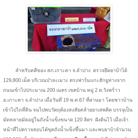
สำหรับคดีของ สภ.เกาะคา จ.ลำปาง
ตรวจยึดยาบ้าได้
129,800
เม็ด บริเวณป่าละเมาะ ตรงฟาร์มแกะฮักยูห่างจาก
ถนนเข้าไปประมาณ
200
เมตร เขตบ้าน หมู่
2
ต.วังพร้าว
อ.เกาะคา จ.ลำปาง เมื่อวันที่
19
พ.ค.
67
ที่ผ่านมา โดยชาวบ้าน
เข้าไปไถที่ดิน จนไปพบวัตถุต้องสงสัยคล้ายยาเสพติด บรรจุเป็น
มัดหลายมัดอยู่ในถังน้ำแข็งขนาด
120
ลิตร
ฝังดินไว้ เมื่อเจ้า
หน้าที่ไปตรวจสอบได้ขุดถังน้ำแข็งขึ้นมา และพบยาบ้าจำนวน