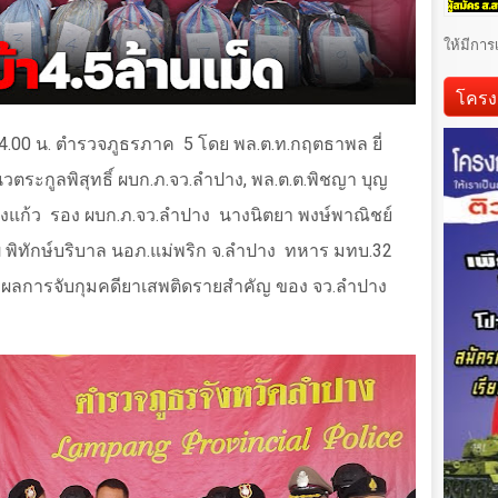
ให้มีการ
โครง
4.00
น. ตำรวจภูธรภาค
5
โดย พล.ต.ท.กฤตธาพล ยี่
นวตระกูลพิสุทธิ์ ผบก.ภ.จว.ลำปาง
,
พล.ต.ต.พิชญา บุญ
องแก้ว
รอง ผบก.ภ.จว.ลำปาง
นางนิตยา พงษ์พาณิชย์
 พิทักษ์บริบาล นอภ.แม่พริก จ.ลำปาง
ทหาร มทบ.
32
ผลการจับกุมคดียาเสพติดรายสำคัญ ของ จว.ลำปาง