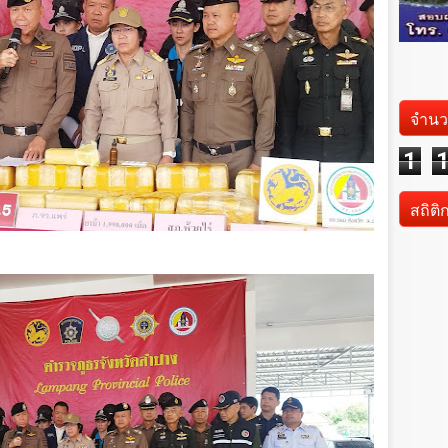
จำนว
1
สถิติ