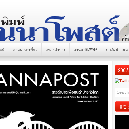
นธ์
ลานนาพาเที่ยว
อร่อยลำปาง
ลานนาBIZWEEK
คอลัมน์ลานน
SOCIA
18 ป