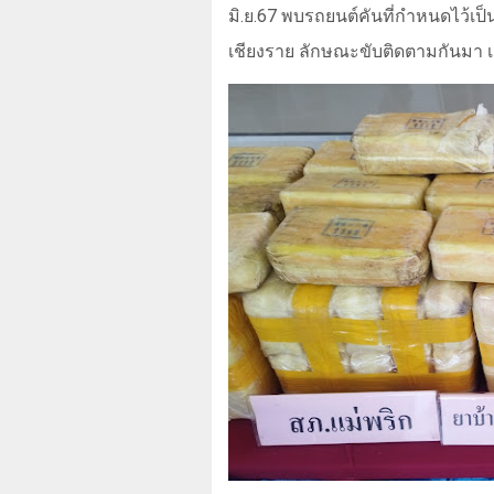
มิ.ย.
67
พบรถยนต์คันที่กำหนดไว้เป
เชียงราย ลักษณะขับติดตามกันมา เส้