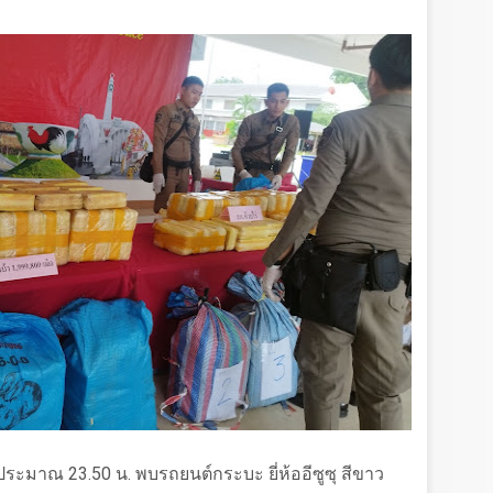
ประมาณ
23.50
น. พบรถยนต์กระบะ ยี่ห้ออีซูซุ สีขาว