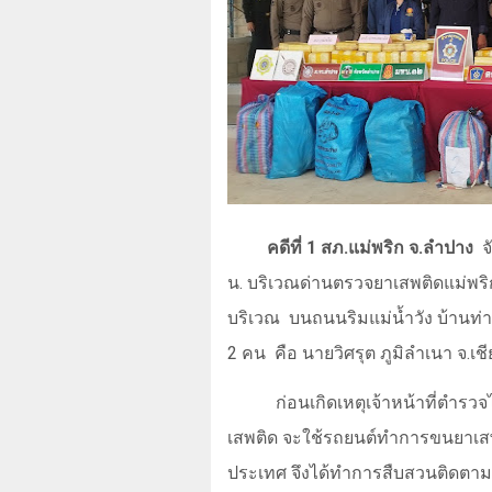
คดีที่
1
สภ.แม่พริก จ.ลำปาง
จ
น. บริเวณด่านตรวจยาเสพติดแม่พริก
บริเวณ
บนถนนริมแม่น้ำวัง บ้านท่า
2
คน
คือ นายวิศรุต ภูมิลำเนา จ.เ
ก่อนเกิดเหตุเจ้าหน้าที่ตำรว
เสพติด จะใช้รถยนต์ทำการขนยาเสพติด
ประเทศ จึงได้ทำการสืบสวนติดตาม