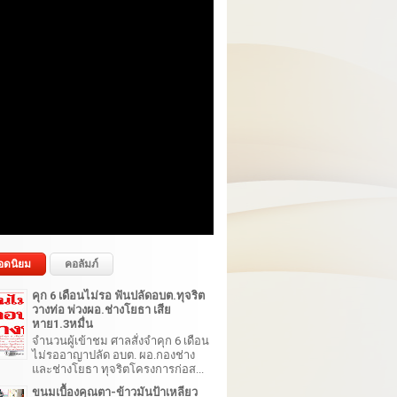
อดนิยม
คอลัมภ์
คุก 6 เดือนไม่รอ ฟันปลัดอบต.ทุจริต
วางท่อ พ่วงผอ.ช่างโยธา เสีย
หาย1.3หมื่น
จำนวนผู้เข้าชม ศาลสั่งจำคุก 6 เดือน
ไม่รออาญาปลัด อบต. ผอ.กองช่าง
และช่างโยธา ทุจริตโครงการก่อส...
ขนมเบื้องคุณตา-ข้าวมันป้าเหลียว