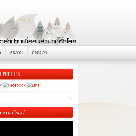
า
สุขภาพ
ติดต่อเรา
L PROFILES
ี ลานนาโพสต์