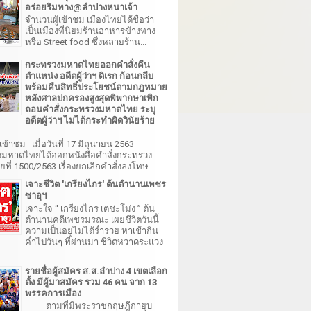
อร่อยริมทาง@ลำปางหนาเจ้า
จำนวนผู้เข้าชม เมืองไทยได้ชื่อว่า
เป็นเมืองที่นิยมร้านอาหารข้างทาง
หรือ Street food ซึ่งหลายร้าน...
กระทรวงมหาดไทยออกคำสั่งคืน
ตำแหน่ง อดีตผู้ว่าฯ ดิเรก ก้อนกลีบ
พร้อมคืนสิทธิ์ประโยชน์ตามกฎหมาย
หลังศาลปกครองสูงสุดพิพากษาเพิก
ถอนคำสั่งกระทรวงมหาดไทย ระบุ
อดีตผู้ว่าฯ ไม่ได้กระทำผิดวินัยร้าย
เข้าชม เมื่อวันที่ 17 มิถุนายน 2563
มหาดไทยได้ออกหนังสือคำสั่งกระทรวง
ี่ 1500/2563 เรื่องยกเลิกคำสั่งลงโทษ ...
เจาะชีวิต 'เกรียงไกร' ต้นตำนานเพชร
ซาอุฯ
เจาะใจ “ เกรียงไกร เตชะโม่ง ” ต้น
ตำนานคดีเพชรมรณะ เผยชีวิตวันนี้
ความเป็นอยู่ไม่ได้ร่ำรวย หาเช้ากิน
ค่ำไปวันๆ ที่ผ่านมา ชีวิตหวาดระแวง
รายชื่อผู้สมัคร ส.ส.ลำปาง 4 เขตเลือก
ตั้ง มีผู้มาสมัคร รวม 46 คน จาก 13
พรรคการเมือง
ตามที่มีพระราชกฤษฎีกายุบ