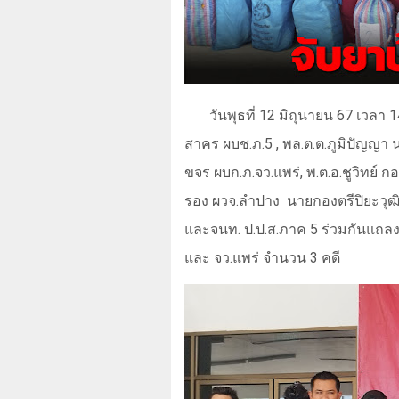
วันพุธที่
12
มิถุนายน
67
เวลา
1
สาคร ผบช.ภ.
5 ,
พล.ต.ต.ภูมิปัญญา 
ขจร ผบก.ภ.จว.แพร่
,
พ.ต.อ.ชูวิทย์ ก
รอง ผวจ.ลำปาง
นายกองตรีปิยะวุฒิ
และจนท. ป.ป.ส.ภาค
5
ร่วมกันแถลง
และ จว.แพร่ จำนวน
3
คดี