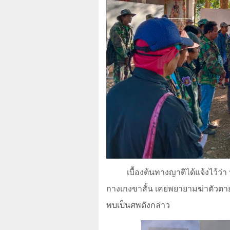
เบื้องต้นทางญาติได้แจ้งไว้ว
กางเกงขาสั้น เคยพยายามฆ่าตัวตาย
พบเป็นศพดังกล่าว