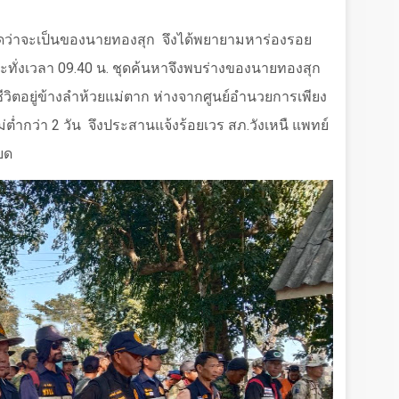
คาดว่าจะเป็นของนายทองสุก
จึงได้พยายามหาร่องรอย
ะทั่งเวลา
09.40
น. ชุดค้นหาจึงพบร่างของนายทองสุก
ยชีวิตอยู่ข้างลำห้วยแม่ตาก ห่างจากศูนย์อำนวยการเพียง
ม่ต่ำกว่า
2
วัน
จึงประสานแจ้งร้อยเวร สภ.วังเหนื แพทย์
ยด