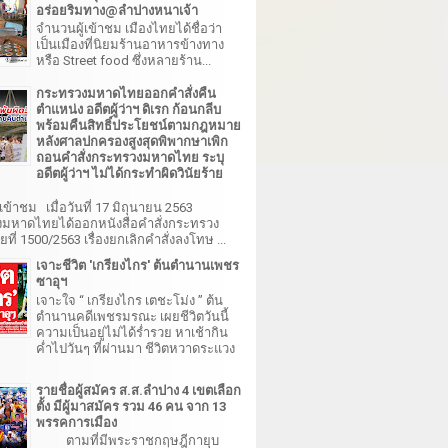
อร่อยริมทาง@ลำปางหนาเจ้า
จำนวนผู้เข้าชม เมืองไทยได้ชื่อว่า
เป็นเมืองที่นิยมร้านอาหารข้างทาง
หรือ Street food ซึ่งหลายร้าน...
กระทรวงมหาดไทยออกคำสั่งคืน
ตำแหน่ง อดีตผู้ว่าฯ ดิเรก ก้อนกลีบ
พร้อมคืนสิทธิ์ประโยชน์ตามกฎหมาย
หลังศาลปกครองสูงสุดพิพากษาเพิก
ถอนคำสั่งกระทรวงมหาดไทย ระบุ
อดีตผู้ว่าฯ ไม่ได้กระทำผิดวินัยร้าย
เข้าชม เมื่อวันที่ 17 มิถุนายน 2563
มหาดไทยได้ออกหนังสือคำสั่งกระทรวง
ี่ 1500/2563 เรื่องยกเลิกคำสั่งลงโทษ ...
เจาะชีวิต 'เกรียงไกร' ต้นตำนานเพชร
ซาอุฯ
เจาะใจ “ เกรียงไกร เตชะโม่ง ” ต้น
ตำนานคดีเพชรมรณะ เผยชีวิตวันนี้
ความเป็นอยู่ไม่ได้ร่ำรวย หาเช้ากิน
ค่ำไปวันๆ ที่ผ่านมา ชีวิตหวาดระแวง
รายชื่อผู้สมัคร ส.ส.ลำปาง 4 เขตเลือก
ตั้ง มีผู้มาสมัคร รวม 46 คน จาก 13
พรรคการเมือง
ตามที่มีพระราชกฤษฎีกายุบ