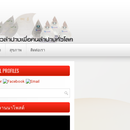
า
สุขภาพ
ติดต่อเรา
L PROFILES
ี ลานนาโพสต์