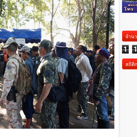
จำนว
1
สถิติ