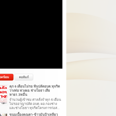
อดนิยม
คอลัมภ์
คุก 6 เดือนไม่รอ ฟันปลัดอบต.ทุจริต
วางท่อ พ่วงผอ.ช่างโยธา เสีย
หาย1.3หมื่น
จำนวนผู้เข้าชม ศาลสั่งจำคุก 6 เดือน
ไม่รออาญาปลัด อบต. ผอ.กองช่าง
และช่างโยธา ทุจริตโครงการก่อส...
ขนมเบื้องคุณตา-ข้าวมันป้าเหลียว