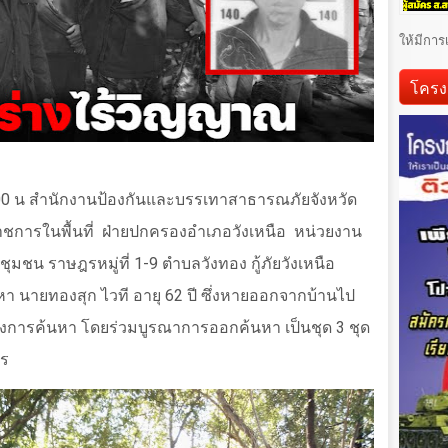
ให้มีการ
โครง
00
น สำนักงานป้องกันและบรรเทาสาธารณภัยจังหวัด
าชการในพื้นที่
ฝ่ายปกครองอำเภอวังเหนือ
หน่วยงาน
ำชุมชน ราษฎรหมู่ที่
1-9
ตำบลวังทอง กู้ภัยวังเหนือ
า นายทองสุก ไวที อายุ 62 ปี ซึ่งหายออกจากบ้านไป
งการค้นหา โดยร่วมบูรณาการออกค้นหา เป็นชุด
3
ชุด
ตร