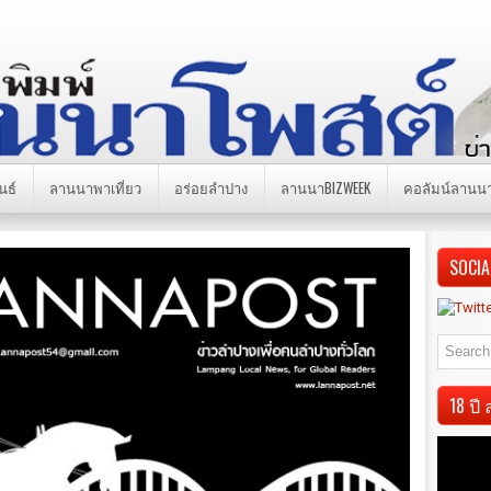
นธ์
ลานนาพาเที่ยว
อร่อยลำปาง
ลานนาBIZWEEK
คอลัมน์ลานน
SOCIA
18 ป